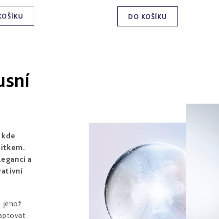
KOŠÍKU
DO KOŠÍKU
usní
a kde
žitkem.
legancí a
vativní
 jehož
daptovat