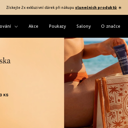
Získejte 2x exkluzivní dárek při nákupu
slunečních produktů
☀️
ování
Akce
Poukazy
Salony
O značce