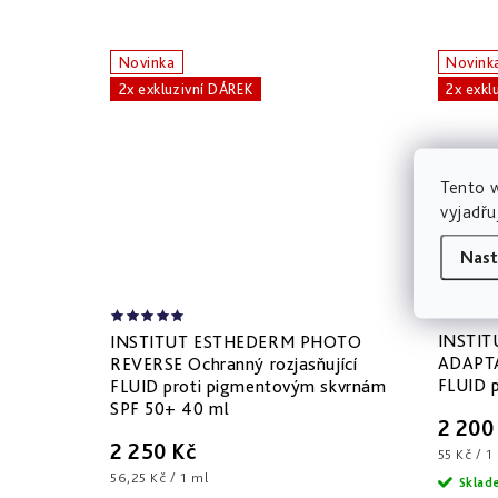
o
Novinka
Novink
p
2x exkluzivní DÁREK
2x exkl
l
Tento 
e
vyjadřu
ť
Nast
INSTI
INSTITUT ESTHEDERM PHOTO
ADAPTA
REVERSE Ochranný rozjasňující
FLUID p
FLUID proti pigmentovým skvrnám
SPF 50+ 40 ml
2 200
2 250 Kč
Měrná
55 Kč / 1
cena:
Měrná
56,25 Kč / 1 ml
Skla