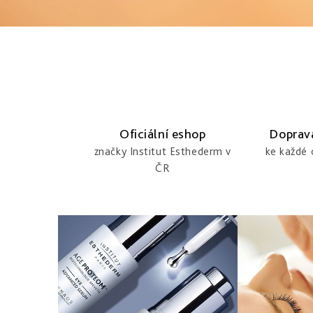
o
s
v
ě
Oficiální eshop
Doprav
značky Institut Esthederm v
ke každé
t
ČR
a
l
u