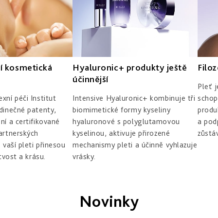
í kosmetická
Hyaluronic+ produkty ještě
Filo
účinnější
Pleť 
xní péči Institut
Intensive Hyaluronic+ kombinuje tři
schop
dinečné patenty,
biomimetické formy kyseliny
produk
ní a certifikované
hyaluronové s polyglutamovou
a pod
artnerských
kyselinou, aktivuje přirozené
zůstá
 vaší pleti přinesou
mechanismy pleti a účinně vyhlazuje
tvost a krásu.
vrásky.
Novinky