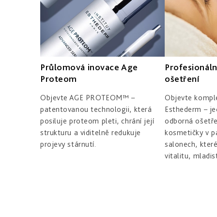
x
u
s
Průlomová inovace Age
Profesionáln
n
Proteom
ošetření
Objevte AGE PROTEOM™ –
Objevte komple
í
patentovanou technologii, která
Esthederm – je
posiluje proteom pleti, chrání její
odborná ošetře
p
strukturu a viditelně redukuje
kosmetičky v p
projevy stárnutí.
salonech, které
é
vitalitu, mladis
č
e