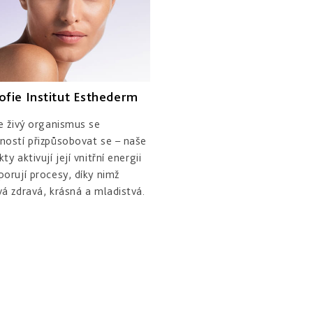
zofie Institut Esthederm
je živý organismus se
ností přizpůsobovat se – naše
ty aktivují její vnitřní energii
porují procesy, díky nimž
vá zdravá, krásná a mladistvá.