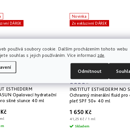
a
Novinka
uzivní DÁREK
2x exkluzivní DÁREK
web používá soubory cookie. Dalším procházením tohoto webu
jete souhlas s jejich používáním. Více informací
zde
.
avení
Odmítnout
Souhl
TUT ESTHEDERM
INSTITUT ESTHEDERM NO 
SUN Opalovací hydratační
Ochranný minerální fluid pro 
ro silné slunce 40 ml
pleť SPF 50+ 40 ml
 Kč
1 650 Kč
 ml
Měrná
41,25 Kč / 1 ml
cena:
dem
Skladem