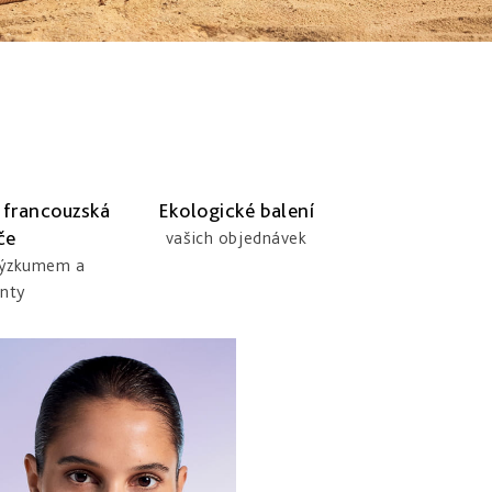
 francouzská
Ekologické balení
če
vašich objednávek
výzkumem a
nty