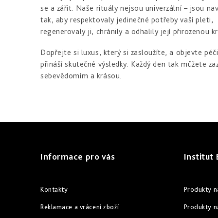
se a zářit. Naše rituály nejsou univerzální – jsou na
tak, aby respektovaly jedinečné potřeby vaší pleti,
regenerovaly ji, chránily a odhalily její přirozenou k
Dopřejte si luxus, který si zasloužíte, a objevte péči
přináší skutečné výsledky. Každý den tak můžete zaz
sebevědomím a krásou.
Z
á
Informace pro vás
Institut
p
a
Kontakty
Produkty n
t
Reklamace a vrácení zboží
Produkty n