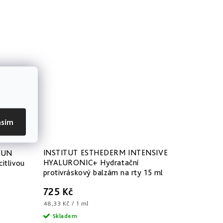
asím
INSTITUT ESTHEDERM INTENSIVE
SUN
HYALURONIC+ Hydratační
citlivou
protivráskový balzám na rty 15 ml
725 Kč
Měrná
48,33 Kč / 1 ml
cena:
Skladem