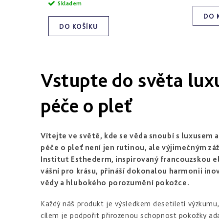
cena:
Skladem
DO 
DO KOŠÍKU
Vstupte do světa lux
péče o pleť
Vítejte ve světě, kde se věda snoubí s luxusem 
péče o pleť není jen rutinou, ale výjimečným zá
Institut Esthederm, inspirovaný francouzskou e
vášní pro krásu, přináší dokonalou harmonii ino
vědy a hlubokého porozumění pokožce.
Každý náš produkt je výsledkem desetiletí výzkumu,
cílem je podpořit přirozenou schopnost pokožky a