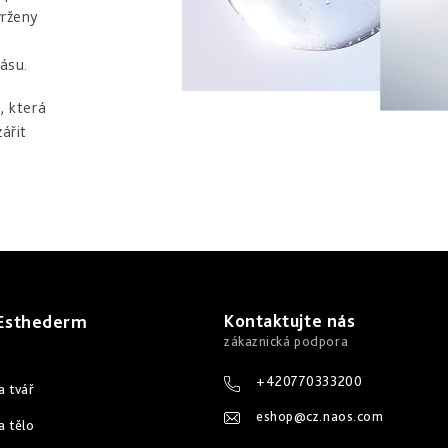
vrženy
rásu.
, která
ářit
Kontaktujte nás
 Esthederm
+420770333200
a tvář
eshop
@
cz.naos.com
a tělo