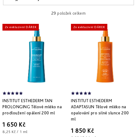
ý
a
Doporučujeme
p
z
29
položek celkem
i
e
Nejlevnější
2x exkluzivní DÁREK
2x exkluzivní DÁREK
s
n
Nejdražší
p
í
r
p
Abecedně
o
r
d
o
u
d
k
u
INSTITUT ESTHEDERM TAN
INSTITUT ESTHEDERM
t
k
PROLONGING Tělové mléko na
ADAPTASUN Tělové mléko na
prodloužení opálení 200 ml
opalování pro silné slunce 200
ů
t
ml
1 650 Kč
ů
1 850 Kč
Měrná
8,25 Kč / 1 ml