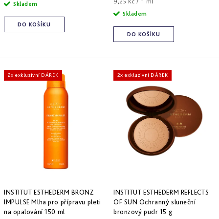
cena:
Měrná
9,25 Kč / 1 ml
Skladem
cena:
Skladem
DO KOŠÍKU
DO KOŠÍKU
2x exkluzivní DÁREK
2x exkluzivní DÁREK
INSTITUT ESTHEDERM BRONZ
INSTITUT ESTHEDERM REFLECTS
IMPULSE Mlha pro přípravu pleti
OF SUN Ochranný sluneční
na opalování 150 ml
bronzový pudr 15 g