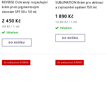
REVERSE Ochranný rozjasňující
SUBLIMATION Krém pro aktivaci
krém proti pigmentovým
a zvýraznění opálení 150 ml
skvrnám SPF 50+ 50 ml
1 890 Kč
2 450 Kč
Měrná
12,60 Kč / 1 ml
Měrná
49 Kč / 1 ml
cena:
Skladem
cena:
Skladem
DO KOŠÍKU
DO KOŠÍKU
2x exkluzivní DÁREK
2x exkluzivní DÁREK