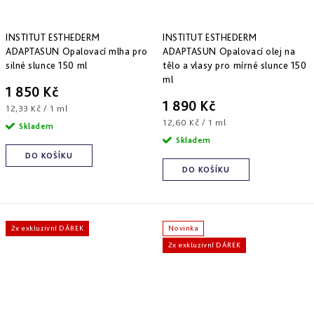
INSTITUT ESTHEDERM
INSTITUT ESTHEDERM
ADAPTASUN Opalovací mlha pro
ADAPTASUN Opalovací olej na
silné slunce 150 ml
tělo a vlasy pro mírné slunce 150
ml
1 850 Kč
1 890 Kč
Měrná
12,33 Kč / 1 ml
cena:
Měrná
12,60 Kč / 1 ml
Skladem
cena:
Skladem
DO KOŠÍKU
DO KOŠÍKU
2x exkluzivní DÁREK
Novinka
2x exkluzivní DÁREK