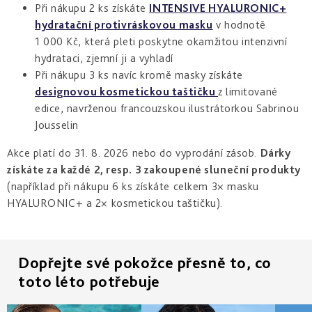
a
Při nákupu 2 ks získáte
INTENSIVE HYALURONIC+
zlepšení
pleti
hydratace
hustoty
hydratační protivráskovou masku
v hodnotě
Into
1 000 Kč, která pleti poskytne okamžitou intenzivní
Repair
Tmavé
Příprava
Esthe
skvrny
pokožky
hydrataci, zjemní ji a vyhladí
white
a
na
Při nákupu 3 ks navíc kromě masky získáte
-
Bronz
hyperpigmentace
slunce
rozjasnění
Impulse
designovou kosmetickou taštičku
z limitované
edice, navrženou francouzskou ilustrátorkou Sabrinou
Akné
Samoopalování
Lift
Sun
a
Jousselin
&
Sublimation
nedokonalosti
repair
Akce platí do 31. 8. 2026 nebo do vyprodání zásob.
Dárky
-
lifting
Reflects
Regenerace
získáte za každé 2, resp. 3 zakoupené sluneční produkty
a
of
&
(například při nákupu 6 ks získáte celkem 3× masku
zpevnění
Sun
obnova
pleti
HYALURONIC+ a 2× kosmetickou taštičku).
Active
repair
-
aktivní
Dopřejte své pokožce přesně to, co
obnova
toto léto potřebuje
E.V.E.
&