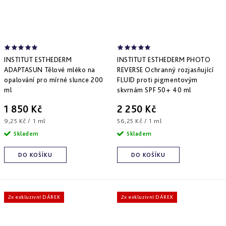
INSTITUT ESTHEDERM
INSTITUT ESTHEDERM PHOTO
ADAPTASUN Tělové mléko na
REVERSE Ochranný rozjasňující
opalování pro mírné slunce 200
FLUID proti pigmentovým
ml
skvrnám SPF 50+ 40 ml
1 850 Kč
2 250 Kč
Měrná
Měrná
9,25 Kč / 1 ml
56,25 Kč / 1 ml
cena:
cena:
Skladem
Skladem
DO KOŠÍKU
DO KOŠÍKU
2x exkluzivní DÁREK
2x exkluzivní DÁREK