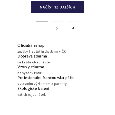
O
NAČÍST 12 DALŠÍCH
v
l
á
S
1
3
d
t
a
r
c
á
Oficiální eshop
í
n
značky Institut Esthederm v ČR
Doprava zdarma
p
k
ke každé objednávce
r
o
Vzorky zdarma
v
v
na výběr v košíku
k
Profesionální francouzská péče
á
y
s vlastním výzkumem a patenty
n
Ekologické balení
v
í
vašich objednávek
ý
p
i