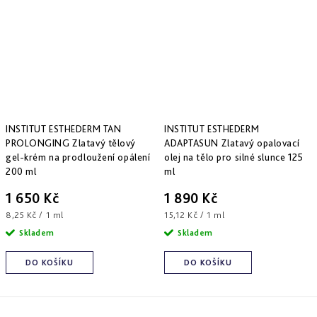
INSTITUT ESTHEDERM TAN
INSTITUT ESTHEDERM
PROLONGING Zlatavý tělový
ADAPTASUN Zlatavý opalovací
gel-krém na prodloužení opálení
olej na tělo pro silné slunce 125
200 ml
ml
1 650 Kč
1 890 Kč
Měrná
Měrná
8,25 Kč / 1 ml
15,12 Kč / 1 ml
cena:
cena:
Skladem
Skladem
DO KOŠÍKU
DO KOŠÍKU