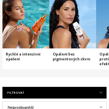
Derm
repair
-
obnova
struktury
Pure
&
Sensi
&
Nutri
system
-
Rychlé a intenzivní
Opálení bez
Opál
specifická
opálení
pigmentových skvrn
prot
péče
efek
FILTROVAT
V
Ř
Nejprodávanější