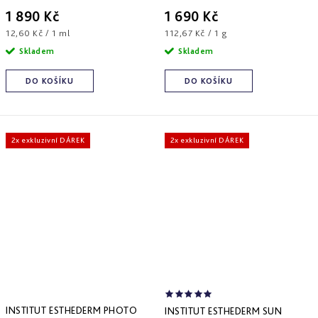
1 890 Kč
1 690 Kč
Měrná
Měrná
12,60 Kč / 1 ml
112,67 Kč / 1 g
cena:
cena:
Skladem
Skladem
DO KOŠÍKU
DO KOŠÍKU
2x exkluzivní DÁREK
2x exkluzivní DÁREK
INSTITUT ESTHEDERM PHOTO
INSTITUT ESTHEDERM SUN