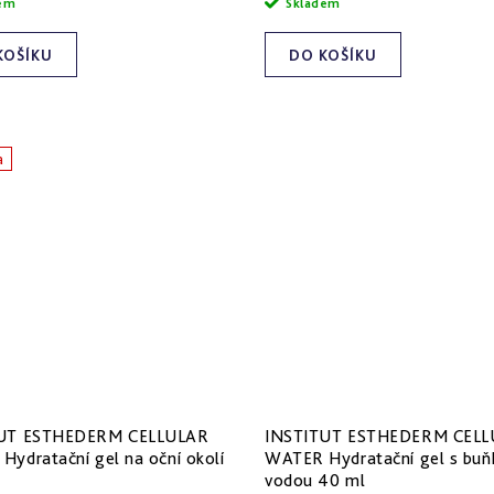
dem
Skladem
KOŠÍKU
DO KOŠÍKU
a
UT ESTHEDERM CELLULAR
INSTITUT ESTHEDERM CELL
ydratační gel na oční okolí
WATER Hydratační gel s bu
vodou 40 ml