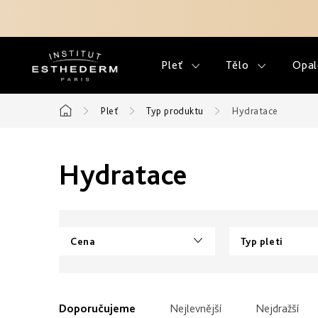
Přejít
na
obsah
Pleť
Tělo
Opal
Pleť
Typ produktu
Hydratace
Domů
Hydratace
Cena
Typ pleti
V
ý
Ř
Doporučujeme
Nejlevnější
Nejdražší