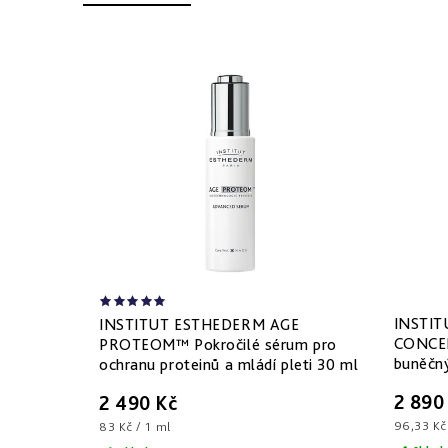
p
a
i
z
s
e
p
n
r
í
o
p
d
r
u
o
INSTIT
INSTITUT ESTHEDERM AGE
k
d
CONCEN
PROTEOM™ Pokročilé sérum pro
buněčný
ochranu proteinů a mládí pleti 30 ml
t
u
2 890
2 490 Kč
ů
k
Měrná
Měrná
96,33 Kč
83 Kč / 1 ml
cena:
cena: