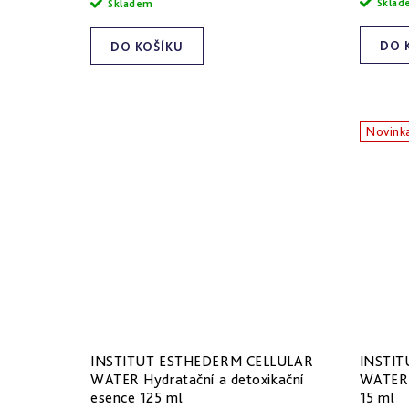
t
Skla
Skladem
ů
DO 
DO KOŠÍKU
Novink
INSTITUT ESTHEDERM CELLULAR
INSTIT
WATER Hydratační a detoxikační
WATER H
esence 125 ml
15 ml