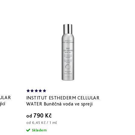
ULAR
INSTITUT ESTHEDERM CELLULAR
ící
WATER Buněčná voda ve spreji
790 Kč
od
Měrná
od 6,45 Kč / 1 ml
cena:
Skladem