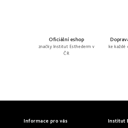
t
d
r
a
á
c
n
í
k
Oficiální eshop
Doprav
p
o
značky Institut Esthederm v
ke každé
v
r
ČR
á
v
n
k
í
y
v
ý
Z
p
i
á
Informace pro vás
Institut
s