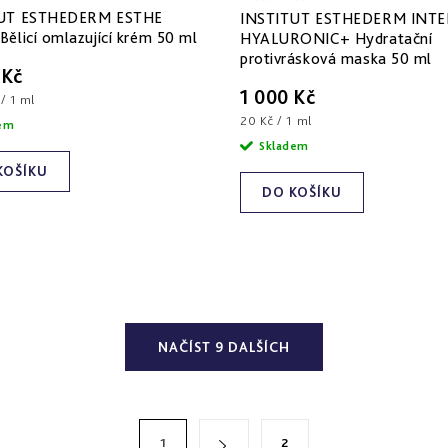
UT ESTHEDERM ESTHE
INSTITUT ESTHEDERM INTE
ělicí omlazující krém 50 ml
HYALURONIC+ Hydratační
protivrásková maska 50 ml
 Kč
1 000 Kč
/ 1 ml
Měrná
20 Kč / 1 ml
dem
cena:
Skladem
KOŠÍKU
DO KOŠÍKU
NAČÍST 9 DALŠÍCH
1
2