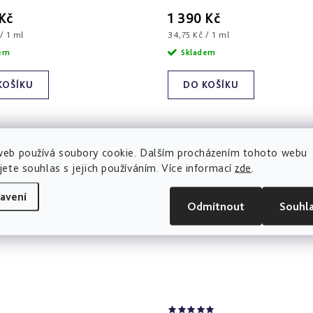
 Kč
1 390 Kč
Měrná
/ 1 ml
34,75 Kč / 1 ml
cena:
dem
Skladem
KOŠÍKU
DO KOŠÍKU
web používá soubory cookie. Dalším procházením tohoto webu
jete souhlas s jejich používáním. Více informací
zde
.
avení
Odmítnout
Souhl