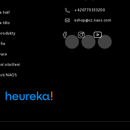
+420770333200
a tvář
eshop
@
cz.naos.com
a tělo
produkty
fie
vace
ní ošetření
osti NAOS