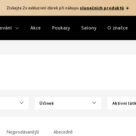
Získejte 2x exkluzivní dárek při nákupu
slunečních produktů
☀️
ování
Akce
Poukazy
Salony
O značce
Účinek
Aktivní lát
Nejprodávanější
Abecedně