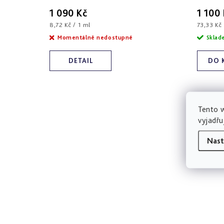
1 090 Kč
1 100
Měrná
Měrná
8,72 Kč / 1 ml
73,33 Kč 
cena:
cena:
Momentálně nedostupné
Skla
DETAIL
DO 
Tento 
vyjadřu
Nast