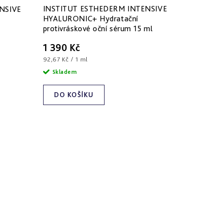
INSTITUT ESTHEDERM INTENSIVE
NSIVE
HYALURONIC+ Hydratační
protivráskové oční sérum 15 ml
1 390 Kč
Měrná
92,67 Kč / 1 ml
cena:
Skladem
DO KOŠÍKU