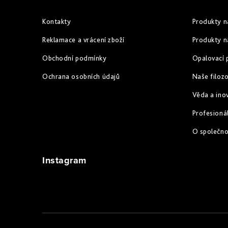
p
u
a
Kontakty
Produkty n
t
Reklamace a vrácení zboží
Produkty n
í
Obchodní podmínky
Opalovací 
Ochrana osobních údajů
Naše filozo
Věda a ino
Profesionál
O společn
Instagram