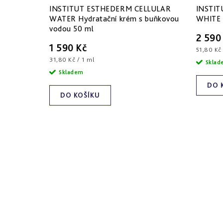
INSTITUT ESTHEDERM CELLULAR
INSTIT
WATER Hydratační krém s buňkovou
WHITE B
vodou 50 ml
2 590
1 590 Kč
Měrná
51,80 Kč 
Měrná
cena:
31,80 Kč / 1 ml
Skla
cena:
Skladem
DO 
DO KOŠÍKU
O
v
l
S
á