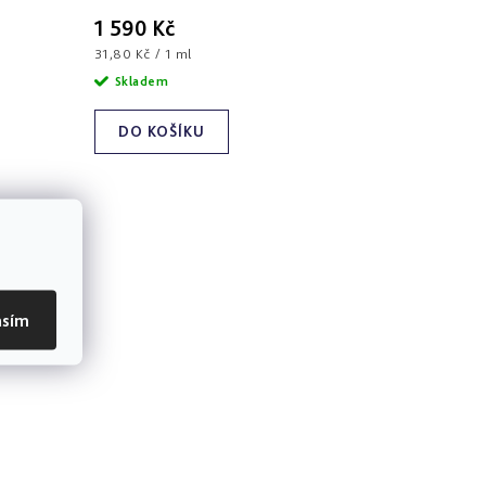
1 590 Kč
Měrná
31,80 Kč / 1 ml
cena:
Skladem
DO KOŠÍKU
asím