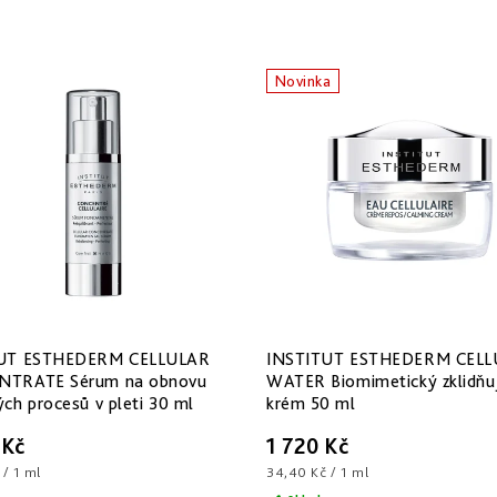
Novinka
UT ESTHEDERM CELLULAR
INSTITUT ESTHEDERM CELL
TRATE Sérum na obnovu
WATER Biomimetický zklidňuj
ch procesů v pleti 30 ml
krém 50 ml
 Kč
1 720 Kč
Měrná
 / 1 ml
34,40 Kč / 1 ml
cena: