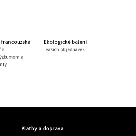
 francouzská
Ekologické balení
če
vašich objednávek
výzkumem a
nty
Platby a doprava