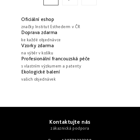
d
t
a
r
c
á
Oficiální eshop
í
n
značky Institut Esthederm v ČR
Doprava zdarma
p
k
ke každé objednávce
r
o
Vzorky zdarma
v
v
na výběr v košíku
k
Profesionální francouzská péče
á
y
s vlastním výzkumem a patenty
n
Ekologické balení
v
í
vašich objednávek
ý
p
i
s
Z
u
á
Kontaktujte nás
p