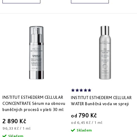
a
zlepšení
pleti
hydratace
hustoty
Into
Repair
Tmavé
Příprava
Esthe
skvrny
pokožky
white
a
na
-
Bronz
hyperpigmentace
slunce
rozjasnění
Impulse
Akné
Samoopalování
Lift
Sun
a
&
Sublimation
nedokonalosti
repair
-
lifting
Reflects
Regenerace
a
of
&
zpevnění
Sun
obnova
pleti
Active
INSTITUT ESTHEDERM CELLULAR
INSTITUT ESTHEDERM CELLULAR
repair
CONCENTRATE Sérum na obnovu
WATER Buněčná voda ve spreji
-
buněčných procesů v pleti 30 ml
aktivní
790 Kč
od
obnova
2 890 Kč
Měrná
od 6,45 Kč / 1 ml
Měrná
96,33 Kč / 1 ml
cena:
E.V.E.
Skladem
cena:
&
Skladem