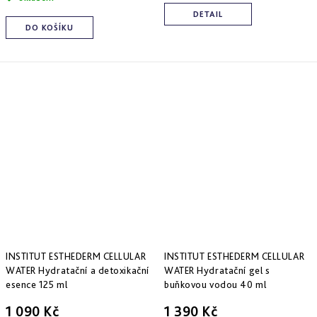
Derm
DETAIL
repair
DO KOŠÍKU
-
obnova
struktury
Pure
&
Sensi
&
Nutri
system
-
specifická
péče
INSTITUT ESTHEDERM CELLULAR
INSTITUT ESTHEDERM CELLULAR
WATER Hydratační a detoxikační
WATER Hydratační gel s
esence 125 ml
buňkovou vodou 40 ml
1 090 Kč
1 390 Kč