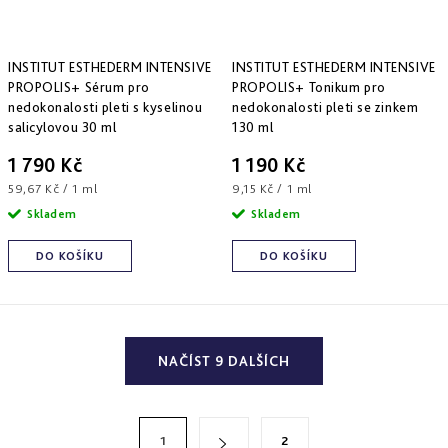
INSTITUT ESTHEDERM INTENSIVE
INSTITUT ESTHEDERM INTENSIVE
PROPOLIS+ Sérum pro
PROPOLIS+ Tonikum pro
nedokonalosti pleti s kyselinou
nedokonalosti pleti se zinkem
salicylovou 30 ml
130 ml
1 790 Kč
1 190 Kč
Měrná
Měrná
59,67 Kč / 1 ml
9,15 Kč / 1 ml
cena:
cena:
Skladem
Skladem
DO KOŠÍKU
DO KOŠÍKU
O
NAČÍST 9 DALŠÍCH
v
l
á
S
1
2