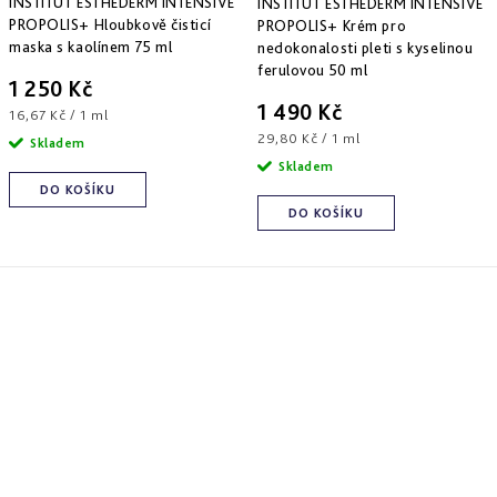
INSTITUT ESTHEDERM INTENSIVE
INSTITUT ESTHEDERM INTENSIVE
PROPOLIS+ Hloubkově čisticí
PROPOLIS+ Krém pro
maska s kaolínem 75 ml
nedokonalosti pleti s kyselinou
ferulovou 50 ml
1 250 Kč
1 490 Kč
Měrná
16,67 Kč / 1 ml
cena:
Měrná
29,80 Kč / 1 ml
Skladem
cena:
Skladem
DO KOŠÍKU
DO KOŠÍKU