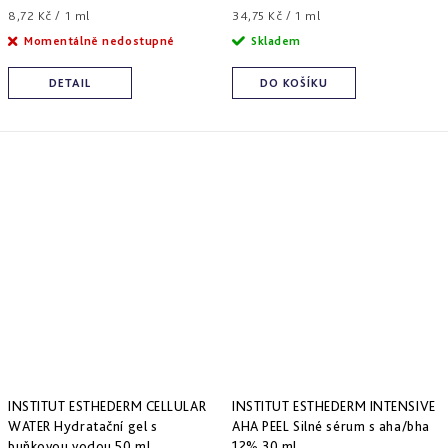
Měrná
Měrná
8,72 Kč / 1 ml
34,75 Kč / 1 ml
cena:
cena:
Momentálně nedostupné
Skladem
DETAIL
DO KOŠÍKU
INSTITUT ESTHEDERM CELLULAR
INSTITUT ESTHEDERM INTENSIVE
WATER Hydratační gel s
AHA PEEL Silné sérum s aha/bha
buňkovou vodou 50 ml
12% 30 ml