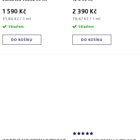
1 590 Kč
2 390 Kč
Měrná
Měrná
31,80 Kč / 1 ml
79,67 Kč / 1 ml
cena:
cena:
Skladem
Skladem
DO KOŠÍKU
DO KOŠÍKU