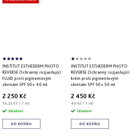
2x exkluzivní DÁREK
INSTITUT ESTHEDERM PHOTO
INSTITUT ESTHEDERM PHOTO
REVERSE Ochranný rozjasňující
REVERSE Ochranný rozjasňující
FLUID proti pigmentovým
krém proti pigmentovým
skvrnám SPF 50+ 40 ml
skvrnám SPF 50+ 50 ml
2 250 Kč
2 450 Kč
Měrná
Měrná
56,25 Kč / 1 ml
49 Kč / 1 ml
cena:
cena:
Skladem
Skladem
DO KOŠÍKU
DO KOŠÍKU