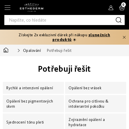
Přejít
N
na
obsah
K
Získejte 2x exkluzivní dárek při nákupu
slunečních
Typ
produktů
☀️
produktu
Domů
Opalování
Potřebuji řešit
Tělový
Pleťová
Typ
peeling
séra
Potřebuji řešit
pleti
Fáze
Pleťové
Hydratace
opalování
Normální
krémy
Potřebuji
a
Rychlé a intenzivní opálení
Opálení bez vrásek
Před
řešit
výživa
Potřebuji
Citlivá
opalováním
Oči
řešit
a
Prevence
Opálení bez pigmentových
Ochrana pro citlivou &
rty
Produktová
Zpevnění
stárnutí
Mastná
skvrn
intolerantní pokožku
Ochrana
25+
Rychlé
řada
před
Produktová
a
sluncem
Masky
intenzivní
Zvýraznění opálení a
Zeštíhlení
řada
Smíšená
Sjednocení tónu pleti
Age
První
opálení
až
hydratace
Proteom
vrásky