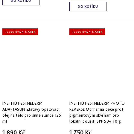
DO KOŠÍKU
DO KOŠÍKU
2x exkluzivní DÁREK
2x exkluzivní DÁREK
INSTITUT ESTHEDERM
INSTITUT ESTHEDERM PHOTO
ADAPTASUN Zlatavý opalovací
REVERSE Ochranná péče proti
olej na tělo pro silné slunce 125
pigmentovým skvrnám pro
ml
lokální použití SPF 50+ 10 g
1 890 Kč
1 750 Kč