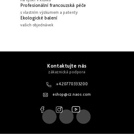
v
k
Profesionální francouzská péče
á
y
s vlastním výzkumem a patenty
n
Ekologické balení
v
í
vašich objednávek
ý
p
i
s
Z
u
á
Kontaktujte nás
p
a
+420770333200
t
eshop
@
cz.naos.com
í