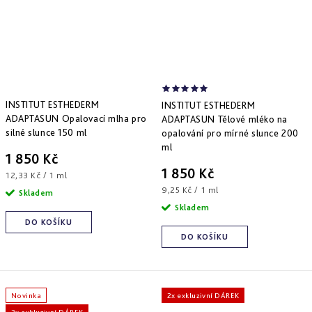
INSTITUT ESTHEDERM
INSTITUT ESTHEDERM
ADAPTASUN Opalovací mlha pro
ADAPTASUN Tělové mléko na
silné slunce 150 ml
opalování pro mírné slunce 200
ml
1 850 Kč
1 850 Kč
Měrná
12,33 Kč / 1 ml
cena:
Měrná
9,25 Kč / 1 ml
Skladem
cena:
Skladem
DO KOŠÍKU
DO KOŠÍKU
Novinka
2x exkluzivní DÁREK