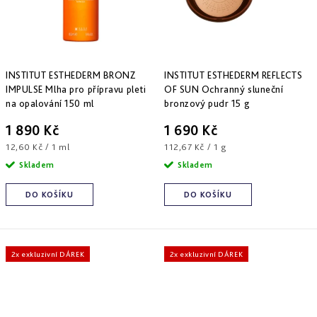
Derm
repair
-
obnova
struktury
INSTITUT ESTHEDERM BRONZ
INSTITUT ESTHEDERM REFLECTS
Pure
IMPULSE Mlha pro přípravu pleti
OF SUN Ochranný sluneční
&
na opalování 150 ml
bronzový pudr 15 g
Sensi
&
1 890 Kč
1 690 Kč
Nutri
system
Měrná
Měrná
12,60 Kč / 1 ml
112,67 Kč / 1 g
-
cena:
cena:
Skladem
Skladem
specifická
péče
DO KOŠÍKU
DO KOŠÍKU
2x exkluzivní DÁREK
2x exkluzivní DÁREK