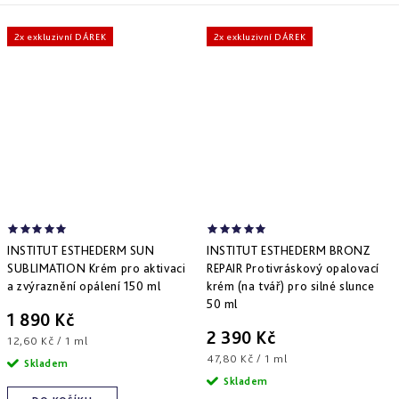
2x exkluzivní DÁREK
2x exkluzivní DÁREK
INSTITUT ESTHEDERM SUN
INSTITUT ESTHEDERM BRONZ
SUBLIMATION Krém pro aktivaci
REPAIR Protivráskový opalovací
a zvýraznění opálení 150 ml
krém (na tvář) pro silné slunce
50 ml
1 890 Kč
2 390 Kč
Měrná
12,60 Kč / 1 ml
cena:
Měrná
47,80 Kč / 1 ml
Skladem
cena:
Skladem