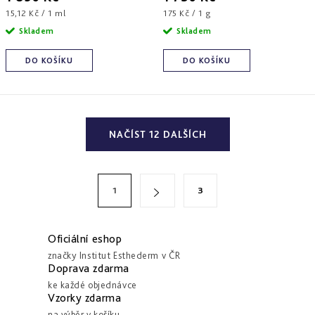
Měrná
Měrná
15,12 Kč / 1 ml
175 Kč / 1 g
cena:
cena:
Skladem
Skladem
DO KOŠÍKU
DO KOŠÍKU
O
NAČÍST 12 DALŠÍCH
v
l
á
S
1
3
d
t
a
r
c
á
Oficiální eshop
í
n
značky Institut Esthederm v ČR
Doprava zdarma
p
k
ke každé objednávce
r
o
Vzorky zdarma
v
na výběr v košíku