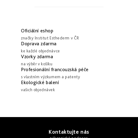
a
zlepšení
pleti
hydratace
hustoty
Into
Repair
Tmavé
O
Příprava
Esthe
skvrny
pokožky
v
white
a
na
Oficiální eshop
-
Bronz
hyperpigmentace
slunce
l
rozjasnění
značky Institut Esthederm v ČR
Impulse
á
Doprava zdarma
Akné
Samoopalování
ke každé objednávce
d
Lift
Sun
a
Vzorky zdarma
&
Sublimation
nedokonalosti
a
repair
na výběr v košíku
c
-
Profesionální francouzská péče
lifting
Reflects
Regenerace
í
s vlastním výzkumem a patenty
a
of
&
Ekologické balení
zpevnění
Sun
obnova
p
pleti
vašich objednávek
r
Active
v
repair
-
k
aktivní
y
obnova
Z
v
á
Kontaktujte nás
ý
E.V.E.
&