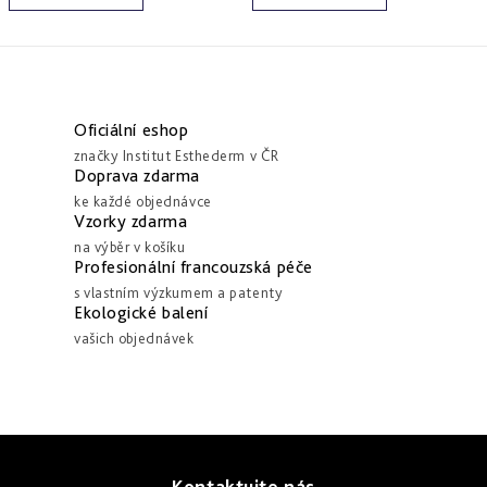
a
zlepšení
pleti
hydratace
hustoty
Into
Repair
Tmavé
Příprava
Esthe
skvrny
pokožky
O
white
a
na
-
Bronz
v
hyperpigmentace
slunce
Oficiální eshop
rozjasnění
Impulse
l
značky Institut Esthederm v ČR
Akné
Samoopalování
á
Doprava zdarma
Lift
Sun
a
ke každé objednávce
d
&
Sublimation
nedokonalosti
Vzorky zdarma
repair
a
-
na výběr v košíku
lifting
Reflects
Regenerace
c
Profesionální francouzská péče
a
of
&
í
zpevnění
Sun
s vlastním výzkumem a patenty
obnova
pleti
Ekologické balení
p
vašich objednávek
Active
r
repair
v
-
aktivní
k
obnova
y
Z
v
E.V.E.
&
Kontaktujte nás