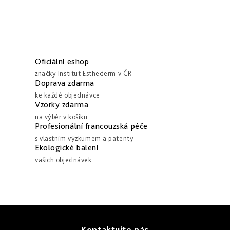
a
zlepšení
pleti
hydratace
hustoty
Into
Repair
Tmavé
Příprava
Esthe
skvrny
pokožky
O
white
a
na
-
Bronz
v
hyperpigmentace
slunce
Oficiální eshop
rozjasnění
Impulse
l
značky Institut Esthederm v ČR
Akné
Samoopalování
á
Doprava zdarma
Lift
Sun
a
ke každé objednávce
d
&
Sublimation
nedokonalosti
Vzorky zdarma
repair
a
-
na výběr v košíku
lifting
Reflects
Regenerace
c
Profesionální francouzská péče
a
of
&
í
zpevnění
Sun
s vlastním výzkumem a patenty
obnova
pleti
Ekologické balení
p
vašich objednávek
Active
r
repair
v
-
aktivní
k
obnova
y
Z
v
E.V.E.
&
Kontaktujte nás