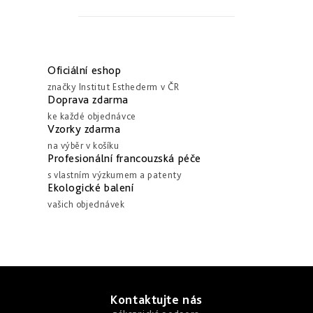
Derm
repair
-
obnova
O
struktury
v
Oficiální eshop
l
Pure
značky Institut Esthederm v ČR
&
á
Doprava zdarma
Sensi
ke každé objednávce
d
&
Vzorky zdarma
Nutri
a
system
na výběr v košíku
-
c
Profesionální francouzská péče
specifická
í
s vlastním výzkumem a patenty
péče
Ekologické balení
p
vašich objednávek
r
v
k
y
Z
v
á
Kontaktujte nás
ý