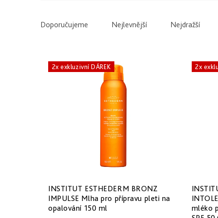
V
ý
Ř
Doporučujeme
Nejlevnější
Nejdražší
p
a
i
z
2x exkluzivní DÁREK
2x exkl
s
e
p
n
r
í
o
p
d
r
u
o
INSTITUT ESTHEDERM BRONZ
INSTI
k
d
IMPULSE Mlha pro přípravu pleti na
INTOLE
opalování 150 ml
mléko p
SPF 50