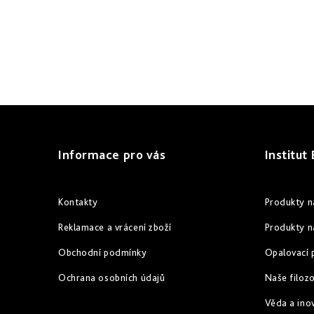
c
í
p
r
v
Z
k
á
y
Informace pro vás
Institut
p
v
ý
a
Kontakty
Produkty n
p
t
Reklamace a vrácení zboží
Produkty n
i
í
Obchodní podmínky
Opalovací 
s
Ochrana osobních údajů
Naše filozo
u
Věda a ino