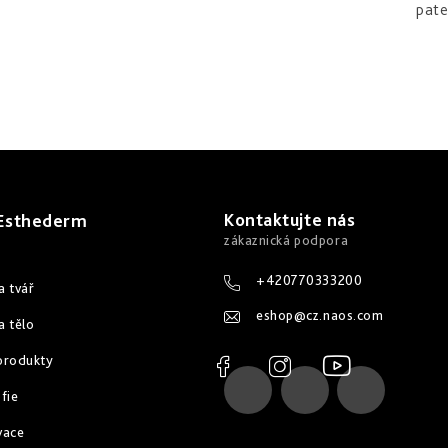
pate
Kontaktujte nás
 Esthederm
+420770333200
a tvář
eshop
@
cz.naos.com
a tělo
produkty
fie
vace