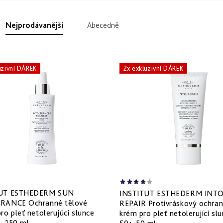
Nejprodávanější
Abecedně
uzivní DÁREK
2x exkluzivní DÁREK
TUT ESTHEDERM SUN
INSTITUT ESTHEDERM INT
RANCE Ochranné tělové
REPAIR Protivráskový ochra
ro pleť netolerujúci slunce
krém pro pleť netolerující sl
+ 150 ml