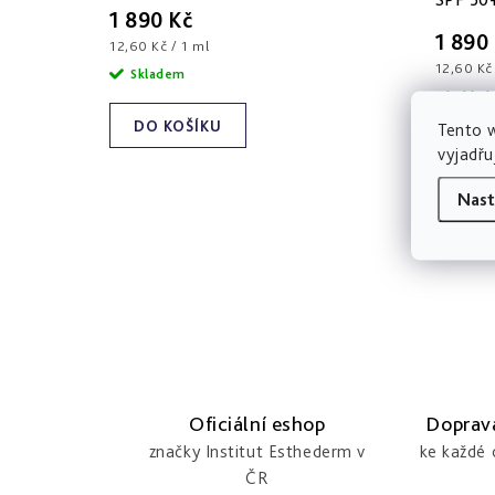
t
u
1 890 Kč
ů
k
1 890
Měrná
12,60 Kč / 1 ml
cena:
Měrná
12,60 Kč 
t
Skladem
cena:
Skla
ů
DO KOŠÍKU
Tento 
DO 
vyjadřu
Nast
O
v
l
á
Oficiální eshop
Doprav
d
značky Institut Esthederm v
ke každé
ČR
a