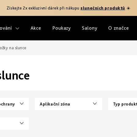
Získejte 2x exkluzivní dárek při nákupu
slunečních produktů
☀️
ování
Akce
Poukazy
Salony
O značce
ožky na slunce
slunce
ochrany
Aplikační zóna
Typ produk