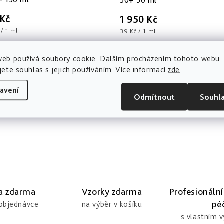
50+ 50 ml
 Kč
1 950 Kč
/ 1 ml
Měrná
39 Kč / 1 ml
cena:
dem
Skladem
web používá soubory cookie. Dalším procházením tohoto webu
KOŠÍKU
DO KOŠÍKU
jete souhlas s jejich používáním. Více informací
zde
.
avení
Odmítnout
Souhl
a zdarma
Vzorky zdarma
Profesionální
pé
 objednávce
na výběr v košíku
s vlastním 