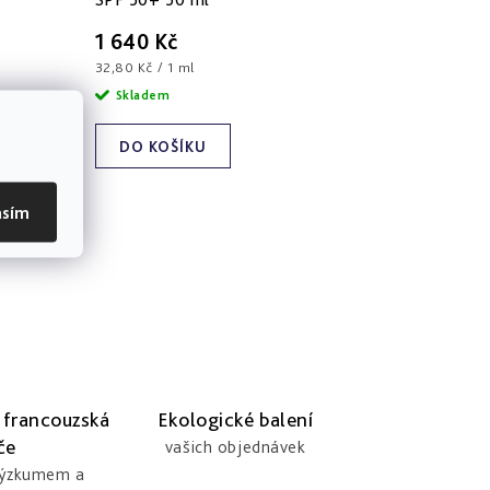
1 640 Kč
Měrná
32,80 Kč / 1 ml
cena:
Skladem
DO KOŠÍKU
asím
 francouzská
Ekologické balení
če
vašich objednávek
výzkumem a