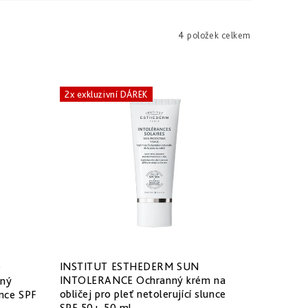
4
položek celkem
2x exkluzivní DÁREK
INSTITUT ESTHEDERM SUN
O
INTOLERANCE Ochranný krém na
nný
obličej pro pleť netolerující slunce
unce SPF
SPF 50+ 50 ml