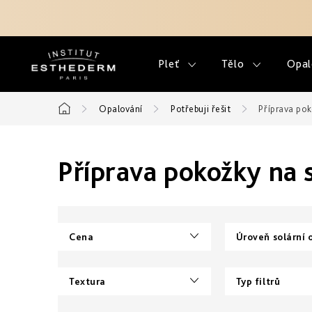
Přejít
na
obsah
Pleť
Tělo
Opal
Opalování
Potřebuji řešit
Příprava pok
Domů
Příprava pokožky na 
Cena
Úroveň solární 
Textura
Typ filtrů