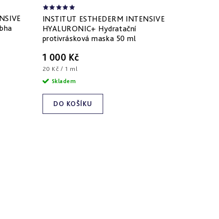
NSIVE
INSTITUT ESTHEDERM INTENSIVE
/bha
HYALURONIC+ Hydratační
protivrásková maska 50 ml
1 000 Kč
Měrná
20 Kč / 1 ml
cena:
Skladem
DO KOŠÍKU