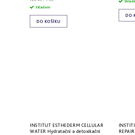
t
Skla
cena:
Skladem
ů
DO 
DO KOŠÍKU
INSTITUT ESTHEDERM CELLULAR
INSTI
WATER Hydratační a detoxikační
REPAIR 