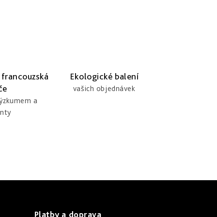
 francouzská
Ekologické balení
če
vašich objednávek
výzkumem a
nty
Platby a doprava