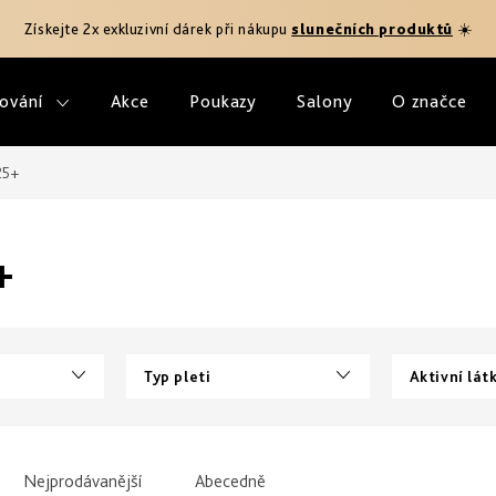
Získejte 2x exkluzivní dárek při nákupu
slunečních produktů
☀️
ování
Akce
Poukazy
Salony
O značce
25+
+
Typ pleti
Aktivní lát
Nejprodávanější
Abecedně