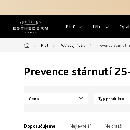
Přejít
na
obsah
Pleť
Tělo
Opal
Pleť
Potřebuji řešit
Prevence stárnutí 
Domů
Prevence stárnutí 25
Cena
Typ produktu
V
ý
Ř
Doporučujeme
Nejlevnější
Nejdražší