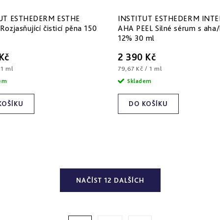
UT ESTHEDERM ESTHE
INSTITUT ESTHEDERM INTE
ozjasňující čisticí pěna 150
AHA PEEL Silné sérum s aha
12% 30 ml
 Kč
2 390 Kč
Měrná
 1 ml
79,67 Kč / 1 ml
cena:
dem
Skladem
KOŠÍKU
DO KOŠÍKU
NAČÍST 12 DALŠÍCH