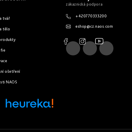
+420770333200
a tvář
eshop
@
cz.naos.com
a tělo
produkty
fie
vace
ní ošetření
osti NAOS