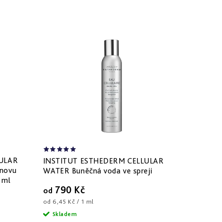
ULAR
INSTITUT ESTHEDERM CELLULAR
novu
WATER Buněčná voda ve spreji
 ml
790 Kč
od
Měrná
od 6,45 Kč / 1 ml
cena:
Skladem