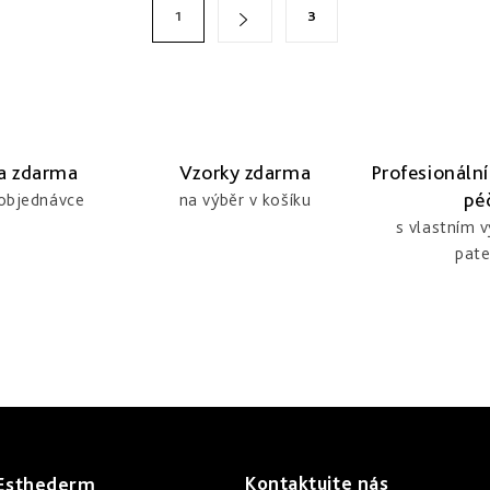
1
3
a zdarma
Vzorky zdarma
Profesionální
pé
 objednávce
na výběr v košíku
s vlastním 
pate
Kontaktujte nás
 Esthederm