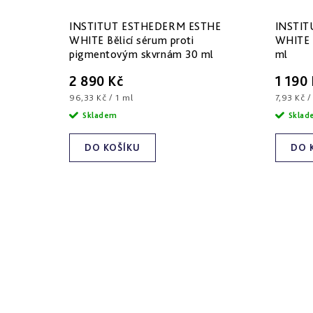
INSTITUT ESTHEDERM ESTHE
INSTIT
WHITE Bělicí sérum proti
WHITE R
pigmentovým skvrnám 30 ml
ml
2 890 Kč
1 190
Měrná
Měrná
96,33 Kč / 1 ml
7,93 Kč /
cena:
cena:
Skladem
Skla
DO KOŠÍKU
DO 
O
v
l