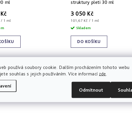
30 ml
struktury pleti 30 ml
 Kč
3 050 Kč
Měrná
 / 1 ml
101,67 Kč / 1 ml
cena:
dem
Skladem
KOŠÍKU
DO KOŠÍKU
web používá soubory cookie. Dalším procházením tohoto webu
jete souhlas s jejich používáním. Více informací
zde
.
avení
Odmítnout
Souhl