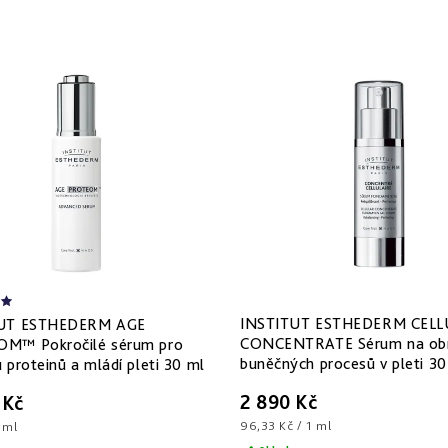
INSTITUT ESTHEDERM CELL
TUT ESTHEDERM AGE
CONCENTRATE Sérum na ob
M™ Pokročilé sérum pro
buněčných procesů v pleti 30
 proteinů a mládí pleti 30 ml
2 890 Kč
 Kč
Měrná
96,33 Kč / 1 ml
 ml
cena: