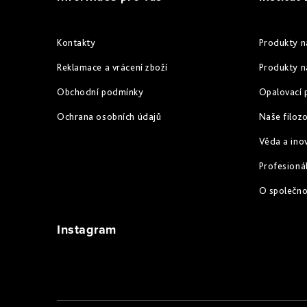
s
p
u
a
Kontakty
Produkty n
t
Reklamace a vrácení zboží
Produkty n
í
Obchodní podmínky
Opalovací 
Ochrana osobních údajů
Naše filozo
Věda a ino
Profesionál
O společn
Instagram