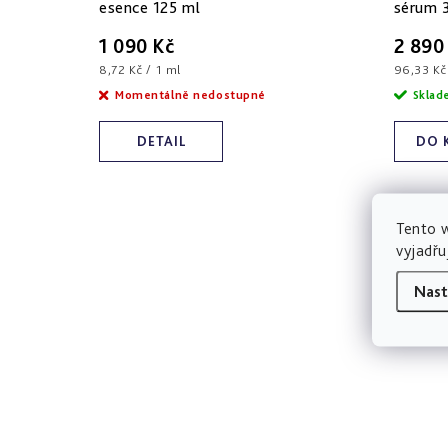
esence 125 ml
sérum 
1 090 Kč
2 890
Měrná
Měrná
8,72 Kč / 1 ml
96,33 Kč
cena:
cena:
Momentálně nedostupné
Skla
DETAIL
DO 
Tento 
vyjadřu
Nast