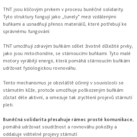
a
zlepšení
pleti
hydratace
hustoty
TNT jsou klíčovým prvkem v procesu buněčné solidarity.
Into
Tyto struktury fungují jako „tunely“ mezi vzdálenými
Repair
Tmavé
Příprava
Esthe
buňkami a usnadňují přenos materiálů, které potřebují ke
skvrny
pokožky
white
a
na
správnému fungování.
-
Bronz
hyperpigmentace
slunce
rozjasnění
Impulse
TNT umožňují zdravým buňkám sdílet životně důležité prvky,
Akné
Samoopalování
Lift
Sun
jako jsou mitochondrie, se stárnoucími buňkami. Tyto malé
a
&
Sublimation
nedokonalosti
motory vyrábějí energii, která pomáhá stárnoucím buňkám
repair
-
udržovat fyziologickou rovnováhu.
lifting
Reflects
Regenerace
a
of
&
zpevnění
Sun
Tento mechanismus je obzvláště účinný v souvislosti se
obnova
pleti
stárnutím kůže, protože umožňuje poškozeným buňkám
Active
zůstat déle aktivní, a omezuje tak zrychlení projevů stárnutí
repair
pleti.
-
aktivní
obnova
Buněčná solidarita přesahuje rámec prosté komunikace
,
pomáhá udržovat soudržnost a rovnováhu pokožky a
E.V.E.
oddaluje viditelné projevy stárnutí.
&