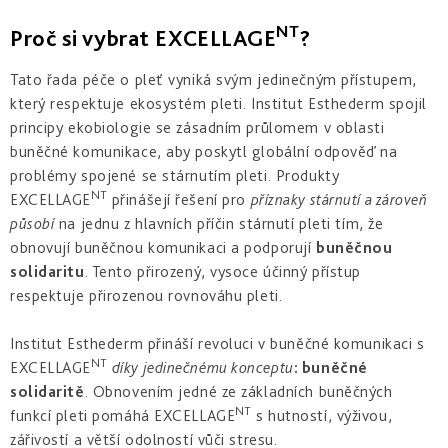
NT
Proč si vybrat EXCELLAGE
?
Tato řada péče o pleť vyniká svým jedinečným přístupem,
který respektuje ekosystém pleti. Institut Esthederm spojil
principy ekobiologie se zásadním průlomem v oblasti
buněčné komunikace, aby poskytl globální odpověď na
problémy spojené se stárnutím pleti. Produkty
NT
EXCELLAGE
přinášejí řešení pro
příznaky stárnutí a zároveň
působí
na jednu z hlavních příčin stárnutí pleti tím, že
obnovují buněčnou komunikaci a podporují
buněčnou
solidaritu
. Tento přirozený, vysoce účinný přístup
respektuje přirozenou rovnováhu pleti.
Institut Esthederm přináší revoluci v buněčné komunikaci s
NT
EXCELLAGE
díky jedinečnému konceptu
: buněčné
solidaritě
. Obnovením jedné ze základních buněčných
NT
funkcí pleti pomáhá EXCELLAGE
s hutností, výživou,
zářivostí a větší odolností vůči stresu.