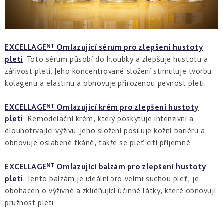
EXCELLAGEᴺᵀ Omlazující sérum pro zlepšení hustoty
pleti
: Toto sérum působí do hloubky a zlepšuje hustotu a
zářivost pleti. Jeho koncentrované složení stimuluje tvorbu
kolagenu a elastinu a obnovuje přirozenou pevnost pleti.
EXCELLAGEᴺᵀ Omlazující krém pro zlepšení hustoty
pleti
: Remodelační krém, který poskytuje intenzivní a
dlouhotrvající výživu. Jeho složení posiluje kožní bariéru a
obnovuje oslabené tkáně, takže se pleť cítí příjemně.
EXCELLAGEᴺᵀ Omlazující balzám pro zlepšení hustoty
pleti
: Tento balzám je ideální pro velmi suchou pleť, je
obohacen o výživné a zklidňující účinné látky, které obnovují
pružnost pleti.