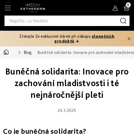
Přejít
N
na
obsah
K
Získejte 2x exkluzivní dárek při nákupu
slunečních
Typ
produktů
☀️
produktu
Domů
Blog
Buněčná solidarita: Inovace pro zachování mladistvosti
Tělový
Pleťová
Typ
peeling
séra
Buněčná solidarita: Inovace pro
pleti
Fáze
Pleťové
Hydratace
opalování
zachování mladistvosti i té
Normální
krémy
Potřebuji
a
Před
nejnáročnější pleti
řešit
výživa
Potřebuji
Citlivá
opalováním
Oči
řešit
a
Prevence
rty
Produktová
Zpevnění
stárnutí
Mastná
26.5.2025
Ochrana
25+
Rychlé
řada
před
Produktová
a
sluncem
Masky
intenzivní
Zeštíhlení
řada
Smíšená
Age
První
opálení
Co je buněčná solidarita?
až
Proteom
vrásky