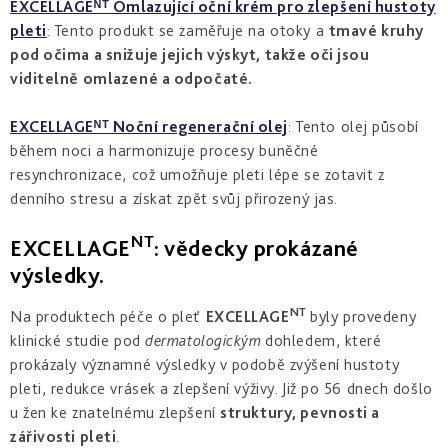
EXCELLAGEᴺᵀ Omlazující oční krém pro zlepšení hustoty
pleti
: Tento produkt se zaměřuje na otoky a
tmavé kruhy
pod očima a snižuje jejich výskyt, takže oči jsou
viditelně omlazené a odpočaté.
EXCELLAGEᴺᵀ Noční regenerační olej
: Tento olej působí
během noci a harmonizuje procesy buněčné
resynchronizace, což umožňuje pleti lépe se zotavit z
denního stresu a získat zpět svůj přirozený jas.
NT
EXCELLAGE
: vědecky prokázané
výsledky.
NT
Na produktech péče o pleť
EXCELLAGE
byly provedeny
klinické studie pod
dermatologickým
dohledem, které
prokázaly významné výsledky v podobě zvýšení hustoty
pleti, redukce vrásek a zlepšení výživy. Již po 56 dnech došlo
u žen ke znatelnému zlepšení
struktury, pevnosti a
zářivosti pleti
.