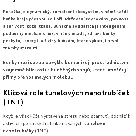
aknózní
Po
Čištění
-
Adaptasun
&
opalování
ochrana
prevence
Opálení
Pokožka je dynamický, komplexní ekosystém, v němž každá
proteinů
stárnutí
bez
Suchá
Tonika
a
Photo
buňka hraje přesnou roli při udržování rovnováhy, pevnosti
30+
vrásek
&
Samoopalování
&
mládí
Reverse
dehydratovaná
buněčná
a zářivosti kožní tkáně. Buněčná solidarita je inteligentní
voda
podpůrný mechanismus, v němž mladé, zdravé buňky
Korekce
Opálení
Intensive
Bronz
stárnutí
bez
Zralá
poskytují energii a živiny buňkám, které vykazují první
-
Repair
&
pigmentových
pleť
Hydratace
intenzivní
známky stárnutí.
lifting
skvrn
péče
40+
Photo
Exfoliace
Buňky mezi sebou obvykle komunikují prostřednictvím
Regul
Ochrana
Osmoclean
Hloubkové
pro
vzájemné blízkosti a buněčných spojů, které umožňují
-
omlazení
citlivou
hloubkové
přímý přenos malých molekul.
No
50+
&
čištění
Sun
intolerantní
pokožku
Klíčová role tunelových nanotrubiček
Citlivá
Cellular
Sun
pleť
(TNT)
water
Intolerance
&
Sjednocení
-
rozšířené
tónu
buněčná
žilky
pleti
hydratace
After
Když je však kůže vystavena stresu nebo stárnutí, dochází k
Sun
aktivaci specifických struktur zvaných
tunelové
&
Hydratace
Zvýraznění
Excellage
Tan
nanotrubičky (TNT)
.
&
opálení
-
Prolonging
vyživení