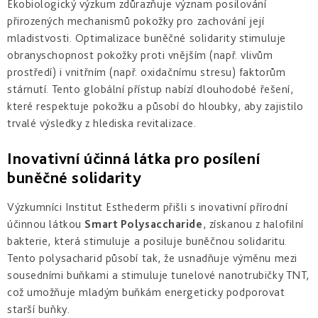
Ekobiologický výzkum zdůrazňuje význam posilování
přirozených mechanismů pokožky pro zachování její
mladistvosti. Optimalizace buněčné solidarity stimuluje
obranyschopnost pokožky proti vnějším (např. vlivům
prostředí) i vnitřním (např. oxidačnímu stresu) faktorům
stárnutí. Tento globální přístup nabízí dlouhodobé řešení,
které respektuje pokožku a působí do hloubky, aby zajistilo
trvalé výsledky z hlediska revitalizace.
Inovativní účinná látka pro posílení
buněčné solidarity
Výzkumníci Institut Esthederm přišli s inovativní přírodní
účinnou látkou
Smart Polysaccharide
, získanou z halofilní
bakterie, která stimuluje a posiluje buněčnou solidaritu.
Tento polysacharid působí tak, že usnadňuje výměnu mezi
sousedními buňkami a stimuluje tunelové nanotrubičky TNT,
což umožňuje mladým buňkám energeticky podporovat
starší buňky.