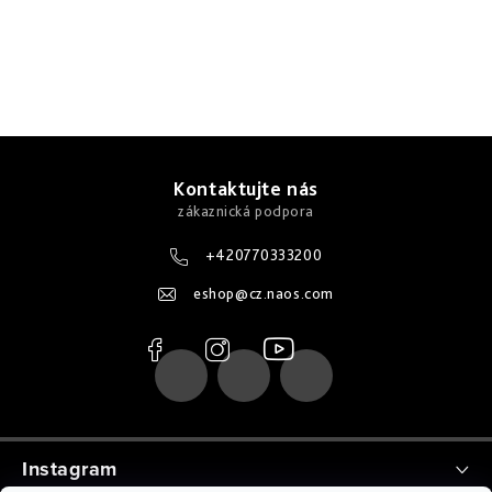
Z
á
Kontaktujte nás
p
a
+420770333200
t
eshop
@
cz.naos.com
í
Instagram