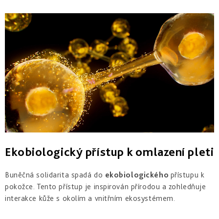
Derm
repair
-
obnova
struktury
Pure
&
Sensi
&
Nutri
system
-
specifická
péče
Ekobiologický přístup k omlazení pleti
Buněčná solidarita spadá do
ekobiologického
přístupu k
pokožce. Tento přístup je inspirován přírodou a zohledňuje
interakce kůže s okolím a vnitřním ekosystémem.