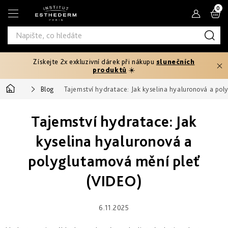
Přejít
N
na
obsah
K
Získejte 2x exkluzivní dárek při nákupu
slunečních
Typ
produktů
☀️
produktu
Domů
Blog
Tajemství hydratace: Jak kyselina hyaluronová a po
Tělový
Pleťová
Typ
peeling
séra
Tajemství hydratace: Jak
pleti
Fáze
Pleťové
Hydratace
opalování
kyselina hyaluronová a
Normální
krémy
Potřebuji
a
Před
polyglutamová mění pleť
řešit
výživa
Potřebuji
Citlivá
opalováním
Oči
řešit
a
(VIDEO)
Prevence
rty
Produktová
Zpevnění
stárnutí
Mastná
Ochrana
25+
Rychlé
řada
před
Produktová
a
sluncem
Masky
6.11.2025
intenzivní
Zeštíhlení
řada
Smíšená
Age
První
opálení
až
Proteom
vrásky