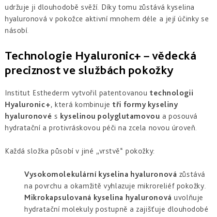
Derm
udržuje ji dlouhodobě svěží. Díky tomu zůstává kyselina
repair
hyaluronová v pokožce aktivní mnohem déle a její účinky se
-
obnova
násobí.
struktury
Technologie Hyaluronic+ – vědecká
Pure
preciznost ve službách pokožky
&
Sensi
&
Nutri
Institut Esthederm vytvořil patentovanou
technologii
system
Hyaluronic+
, která kombinuje
tři formy kyseliny
-
specifická
hyaluronové
s
kyselinou polyglutamovou
a posouvá
péče
hydratační a protivráskovou péči na zcela novou úroveň.
Každá složka působí v jiné „vrstvě“ pokožky:
Vysokomolekulární kyselina hyaluronová
zůstává
na povrchu a okamžitě vyhlazuje mikroreliéf pokožky.
Mikrokapsulovaná kyselina hyaluronová
uvolňuje
hydratační molekuly postupně a zajišťuje dlouhodobé