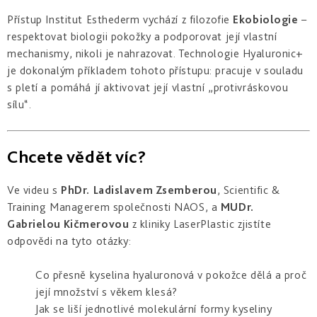
Přístup Institut Esthederm vychází z filozofie
Ekobiologie
–
respektovat biologii pokožky a podporovat její vlastní
mechanismy, nikoli je nahrazovat. Technologie Hyaluronic+
je dokonalým příkladem tohoto přístupu: pracuje v souladu
s pletí a pomáhá jí aktivovat její vlastní „protivráskovou
sílu“.
Chcete vědět víc?
Ve videu s
PhDr.
Ladislavem Zsemberou
, Scientific &
Training Managerem společnosti NAOS, a
MUDr.
Gabrielou Kičmerovou
z kliniky LaserPlastic zjistíte
odpovědi na tyto otázky:
Co přesně kyselina hyaluronová v pokožce dělá a proč
její množství s věkem klesá?
Jak se liší jednotlivé molekulární formy kyseliny