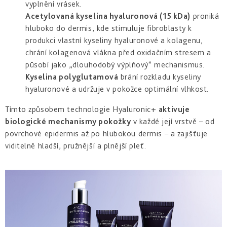
vyplnění vrásek.
Acetylovaná kyselina hyaluronová (15 kDa)
proniká
hluboko do dermis, kde stimuluje fibroblasty k
produkci vlastní kyseliny hyaluronové a kolagenu,
chrání kolagenová vlákna před oxidačním stresem a
působí jako „dlouhodobý výplňový“ mechanismus.
Kyselina polyglutamová
brání rozkladu kyseliny
hyaluronové a udržuje v pokožce optimální vlhkost.
Tímto způsobem technologie Hyaluronic+
aktivuje
biologické mechanismy pokožky
v každé její vrstvě – od
povrchové epidermis až po hlubokou dermis – a zajišťuje
viditelně hladší, pružnější a plnější pleť.