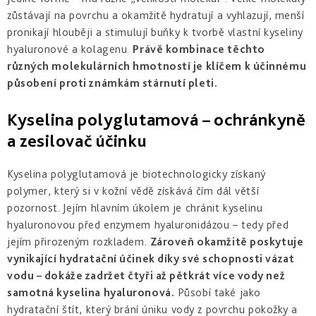
a
zlepšení
pleti
hydratace
zůstávají na povrchu a okamžitě hydratují a vyhlazují, menší
hustoty
Into
pronikají hlouběji a stimulují buňky k tvorbě vlastní kyseliny
Repair
Tmavé
Příprava
hyaluronové a kolagenu.
Právě kombinace těchto
Esthe
skvrny
pokožky
white
různých molekulárních hmotností je klíčem k účinnému
a
na
-
Bronz
hyperpigmentace
slunce
působení proti známkám stárnutí pleti.
rozjasnění
Impulse
Akné
Samoopalování
Kyselina polyglutamová – ochránkyně
Lift
Sun
a
&
Sublimation
nedokonalosti
a zesilovač účinku
repair
-
lifting
Reflects
Regenerace
Kyselina polyglutamová je biotechnologicky získaný
a
of
&
zpevnění
Sun
polymer, který si v kožní vědě získává čím dál větší
obnova
pleti
pozornost. Jejím hlavním úkolem je chránit kyselinu
Active
hyaluronovou před enzymem hyaluronidázou – tedy před
repair
jejím přirozeným rozkladem.
Zároveň okamžitě poskytuje
-
aktivní
vynikající hydratační účinek díky své schopnosti vázat
obnova
vodu – dokáže zadržet čtyři až pětkrát více vody než
samotná kyselina hyaluronová.
Působí také jako
E.V.E.
hydratační štít, který brání úniku vody z povrchu pokožky a
&