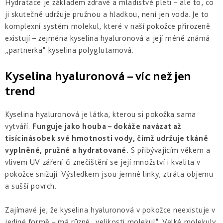
aknózní
Po
Hydratace je základem zdravé a mladistvé pleti – ale to, co
Čištění
-
Adaptasun
&
opalování
ochrana
ji skutečně udržuje pružnou a hladkou, není jen voda. Je to
prevence
Opálení
proteinů
stárnutí
bez
Suchá
komplexní systém molekul, které v naší pokožce přirozeně
Tonika
a
Photo
30+
vrásek
&
Samoopalování
&
mládí
existují – zejména kyselina hyaluronová a její méně známá
Reverse
dehydratovaná
buněčná
„partnerka“ kyselina polyglutamová.
voda
Korekce
Opálení
Intensive
Bronz
stárnutí
bez
Zralá
-
Repair
&
pigmentových
pleť
Kyselina hyaluronová – víc než jen
Hydratace
intenzivní
lifting
skvrn
péče
40+
trend
Photo
Exfoliace
Regul
Ochrana
Osmoclean
Hloubkové
pro
Kyselina hyaluronová je látka, kterou si pokožka sama
-
omlazení
citlivou
hloubkové
No
vytváří.
Funguje jako houba – dokáže navázat až
50+
&
čištění
Sun
intolerantní
tisícinásobek své hmotnosti vody, čímž udržuje tkáně
pokožku
vyplněné, pružné a hydratované.
S přibývajícím věkem a
Citlivá
Cellular
Sun
pleť
vlivem UV záření či znečištění se její množství i kvalita v
water
Intolerance
&
Sjednocení
-
pokožce snižují. Výsledkem jsou jemné linky, ztráta objemu
rozšířené
tónu
buněčná
žilky
pleti
a sušší povrch.
hydratace
After
Sun
&
Hydratace
Zvýraznění
Zajímavé je, že kyselina hyaluronová v pokožce neexistuje v
Excellage
Tan
&
opálení
-
Prolonging
jediné formě – má různé „velikosti molekul“. Velké molekuly
vyživení