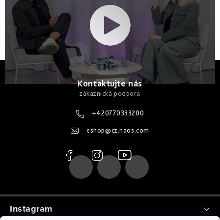
Z
á
Kontaktujte nás
p
a
+420770333200
t
eshop
@
cz.naos.com
í
Instagram