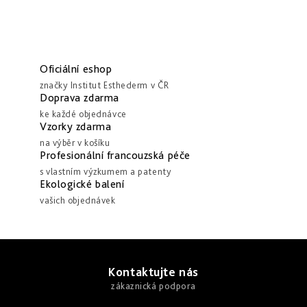
Oficiální eshop
značky Institut Esthederm v ČR
Doprava zdarma
ke každé objednávce
Vzorky zdarma
na výběr v košíku
Profesionální francouzská péče
s vlastním výzkumem a patenty
Ekologické balení
vašich objednávek
Z
á
Kontaktujte nás
p