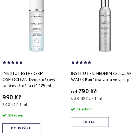
Derm
repair
-
obnova
struktury
Pure
&
Sensi
&
Nutri
system
-
specifická
INSTITUT ESTHEDERM
INSTITUT ESTHEDERM CELLULAR
péče
OSMOCLEAN Dvousložkový
WATER Buněčná voda ve spreji
odličovač očí a rtů 125 ml
790 Kč
od
990 Kč
Měrná
od 6,45 Kč / 1 ml
Měrná
cena:
7,92 Kč / 1 ml
Skladem
cena:
Skladem
DETAIL
DO KOŠÍKU