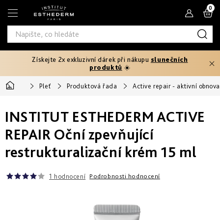
Přejít
N
na
obsah
K
Získejte 2x exkluzivní dárek při nákupu
slunečních
Typ
produktů
☀️
produktu
Domů
Pleť
Produktová řada
Active repair - aktivní obnov
Tělový
Pleťová
Typ
peeling
séra
INSTITUT ESTHEDERM ACTIVE
pleti
Fáze
Pleťové
Hydratace
opalování
REPAIR Oční zpevňující
Normální
krémy
Potřebuji
a
restrukturalizační krém 15 ml
Před
řešit
výživa
Potřebuji
Citlivá
opalováním
Oči
řešit
a
Prevence
rty
1 hodnocení
Podrobnosti hodnocení
Produktová
Zpevnění
stárnutí
Mastná
Ochrana
25+
Rychlé
řada
před
Produktová
a
sluncem
Masky
intenzivní
Zeštíhlení
řada
Smíšená
Age
První
opálení
až
Proteom
vrásky