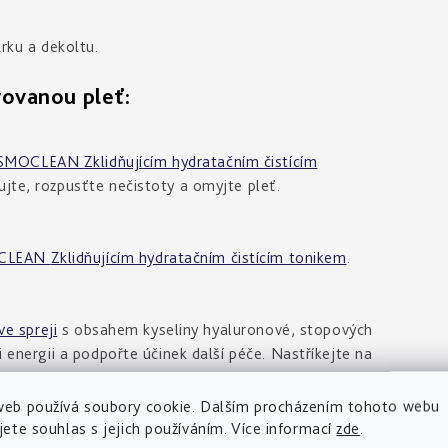
krku a dekoltu.
vanou pleť:
SMOCLEAN
Zklidňujícím hydratačním čistícím
ujte, rozpusťte nečistoty a omyjte pleť.
CLEAN
Zklidňujícím hydratačním čistícím tonikem
.
e spreji
s obsahem kyseliny hyaluronové, stopových
i energii a podpořte účinek další péče. Nastříkejte na
web používá soubory cookie. Dalším procházením tohoto webu
jete souhlas s jejich používáním. Více informací
zde
.