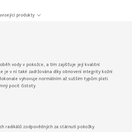
visející produkty
ěh vody v pokožce, a tím zajišťuje její kvalitní
e je v ní také zadržována díky obnovení integrity kožní
 dokonale vyhovuje normálním až sušším typům pleti.
mný pocit čistoty.
ých radikálů zodpovědných za stárnutí pokožky