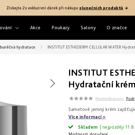
Získejte 2x exkluzivní dárek při nákupu
slunečních produktů
☀️
ování
Akce
Poukazy
Salony
O značce
- buněčná hydratace
INSTITUT ESTHEDERM CELLULAR WATER Hydrata
INSTITUT ESTH
Hydratační krém
Neohodnoceno
Podr
Sametově jemný krém zajišťujíc
Více informací
Skladem
11.8
Možnosti doručení