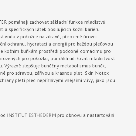
TER pomáhají zachovat základní funkce mladistvé
a specifických látek posilujících kožní bariéru
ká vodu v pokožce na zdravé, přirozené úrovni.
ční ochranu, hydrataci a energii pro každou pleťovou
tuje kožním buňkám prostředí podobné domácímu pro
přirozených pro pokožku, pomáhá udržovat mladistvost
su. Výrazně zlepšuje buněčný metabolismus buněk,
né pro zdravou, zářivou a krásnou pleť. Skin Notox
rany pleti před nepříznivými vnějšími vlivy, jako jsou
:
ení od INSTITUT ESTHEDERM pro obnovu a nastartování