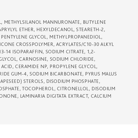
L, METHYLSILANOL MANNURONATE, BUTYLENE
CAPRYLYL ETHER, HEXYLDECANOL, STEARETH-2,
, PENTYLENE GLYCOL, METHYLPROPANEDIOL,
ICONE CROSSPOLYMER, ACRYLATES/C10-30 ALKYL
-14 ISOPARAFFIN, SODIUM CITRATE, 1,2-
GLYCOL, CARNOSINE, SODIUM CHLORIDE,
C ACID, CERAMIDE NP, PROPYLENE GLYCOL,
RIDE GUM-4, SODIUM BICARBONATE, PYRUS MALUS
(RAPESEED) STEROLS, DISODIUM PHOSPHATE,
HOSPHATE, TOCOPHEROL, CITRONELLOL, DISODIUM
ONONE, LAMINARIA DIGITATA EXTRACT, CALCIUM