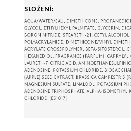
SLOŽENÍ:
AQUA/WATER/EAU, DIMETHICONE, PROPANEDIO
GLYCOL, ETHYLHEXYL PALMITATE, GLYCERIN, DI
BORON NITRIDE, STEARETH-21, CETYL ALCOHOL
POLYACRYLAMIDE, DIMETHICONE/VINYL DIMETH
ACRYLATE CROSSPOLYMER, BETA-SITOSTEROL, C13
HEXANEDIOL, FRAGRANCE (PARFUM), CAPRYLYL 
LAURETH-7, CITRIC ACID, AMINOETHANESULFINI
ADENOSINE, POTASSIUM CHLORIDE, BIOSACCHA
(APPLE) SEED EXTRACT, BRASSICA CAMPESTRIS 
MAGNESIUM SULFATE, LINALOOL, POTASSIUM P
ADENOSINE TRIPHOSPHATE, ALPHA-ISOMETHYL I
CHLORIDE. [ES1017]