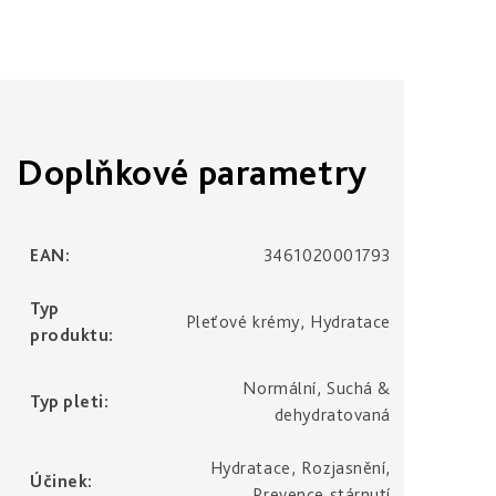
Doplňkové parametry
EAN
:
3461020001793
Typ
Pleťové krémy, Hydratace
produktu
:
Normální, Suchá &
Typ pleti
:
dehydratovaná
Hydratace, Rozjasnění,
Účinek
:
Prevence stárnutí