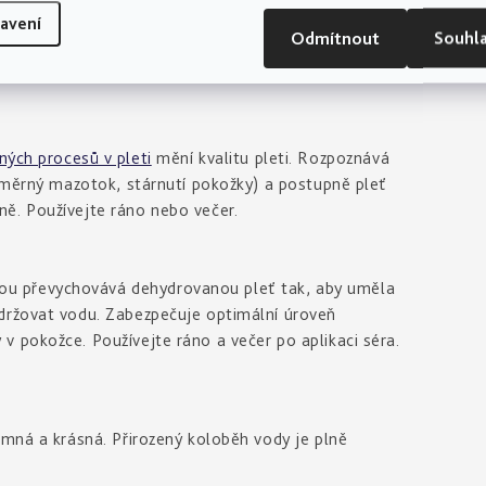
chránit klíčové proteiny v pleti, a tím účinně chrání
avení
 stárnutím, používejte ráno nebo večer společně s
Odmítnout
Souhl
solutní základ každodenní rutiny pro maximalizaci
ch procesů v pleti
mění kvalitu pleti. Rozpoznává
adměrný mazotok, stárnutí pokožky) a postupně pleť
ě. Používejte ráno nebo večer.
u převychovává dehydrovanou pleť tak, aby uměla
držovat vodu. Zabezpečuje optimální úroveň
 pokožce. Používejte ráno a večer po aplikaci séra.
emná a krásná. Přirozený koloběh vody je plně