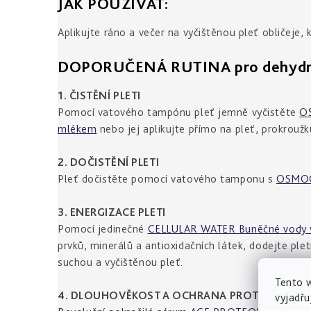
JAK POUŽÍVAT:
Aplikujte ráno a večer na vyčištěnou pleť obličeje, 
DOPORUČENÁ RUTINA pro dehydro
1. ČISTĚNÍ PLETI
Pomocí vatového tampónu pleť jemně vyčistěte
O
mlékem
nebo jej aplikujte přímo na pleť, prokroužk
2. DOČISTĚNÍ PLETI
Pleť dočistěte pomocí vatového tamponu s
OSMO
3. ENERGIZACE PLETI
Pomocí jedinečné
CELLULAR WATER Buněčné vody v
prvků, minerálů a antioxidačních látek, dodejte plet
suchou a vyčištěnou pleť.
Tento 
4. DLOUHOVĚKOST A OCHRANA PROTEOMU
vyjadřu