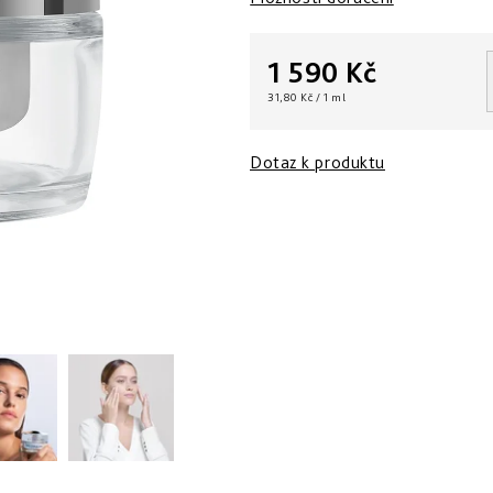
1 590 Kč
Měrná
31,80 Kč / 1 ml
cena:
Dotaz k produktu