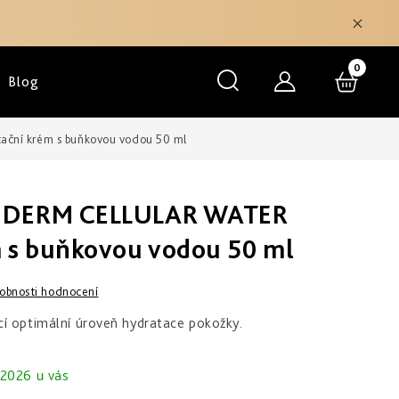
NÁKU
Blog
KOŠÍK
ční krém s buňkovou vodou 50 ml
EDERM CELLULAR WATER
 s buňkovou vodou 50 ml
obnosti hodnocení
í optimální úroveň hydratace pokožky.
.2026