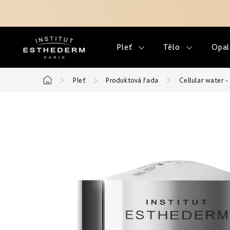
Přejít
na
obsah
Pleť
Tělo
Opal
Pleť
Produktová řada
Cellular water 
Domů