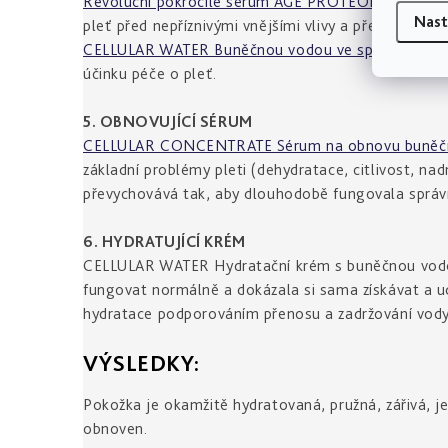
Revoluční pokročilé sérum AGE PROTEOM™
pomáhá 
Nast
pleť před nepříznivými vnějšími vlivy a předčasným
CELLULAR WATER Buněčnou vodou ve spreji
jako ab
účinku péče o pleť.
5. OBNOVUJÍCÍ SÉRUM
CELLULAR CONCENTRATE Sérum na obnovu buněčný
základní problémy pleti (dehydratace, citlivost, n
převychovává tak, aby dlouhodobě fungovala správn
6. HYDRATUJÍCÍ KRÉM
CELLULAR WATER Hydratační krém s buněčnou vodo
fungovat normálně a dokázala si sama získávat a u
hydratace podporováním přenosu a zadržování vody v
VÝSLEDKY:
Pokožka je okamžitě hydratovaná, pružná, zářivá, j
obnoven.