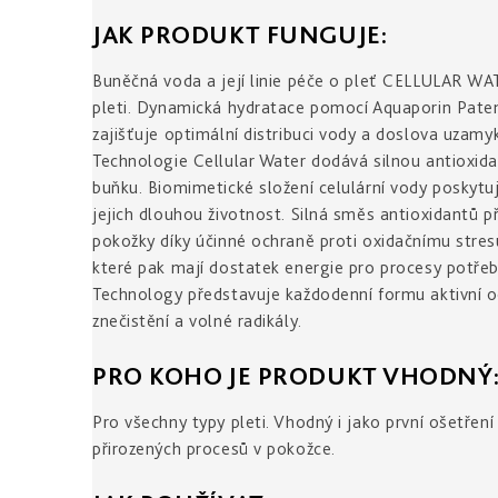
JAK PRODUKT FUNGUJE:
Buněčná voda a její linie péče o pleť CELLULAR WA
pleti. Dynamická hydratace pomocí Aquaporin Patent 
zajišťuje optimální distribuci vody a doslova uzamy
Technologie Cellular Water dodává silnou antioxida
buňku. Biomimetické složení celulární vody posky
jejich dlouhou životnost. Silná směs antioxidantů 
pokožky díky účinné ochraně proti oxidačnímu stre
které pak mají dostatek energie pro procesy potřeb
Technology představuje každodenní formu aktivní och
znečistění a volné radikály.
PRO KOHO JE PRODUKT VHODNÝ
Pro všechny typy pleti. Vhodný i jako první ošetř
přirozených procesů v pokožce.