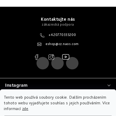
Z
á
Kontaktujte nás
p
a
+420770333200
t
eshop
@
cz.naos.com
í
Instagram
Tento web používá soubory cookie. Dalším procházením
tohoto webu vyjadřujete souhlas s jejich používáním. Více
informací
zde
.