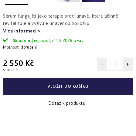
a
zlepšení
pleti
hydratace
hustoty
Into
Sérum fungující jako terapie proti únavě, které účinně
Repair
Tmavé
Příprava
Esthe
revitalizuje a vyživuje unavenou pokožku.
skvrny
pokožky
white
a
na
Více informací
-
Bronz
hyperpigmentace
slunce
rozjasnění
Impulse
Skladem
11.8.2026
Možnosti doručení
Akné
Samoopalování
Lift
Sun
a
&
Sublimation
nedokonalosti
2 550 Kč
repair
-
Měrná
51 Kč / 1 ml
lifting
Reflects
Regenerace
cena:
a
of
&
zpevnění
Sun
obnova
VLOŽIT DO KOŠÍKU
pleti
Active
repair
Dotaz k produktu
-
aktivní
obnova
E.V.E.
&