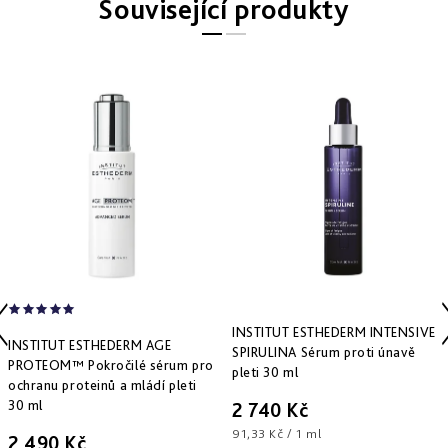
Související produkty
Derm
repair
-
obnova
struktury
Pure
&
Sensi
&
Nutri
system
-
specifická
péče
INSTITUT ESTHEDERM INTENSIVE
INSTITUT ESTHEDERM AGE
SPIRULINA Sérum proti únavě
PROTEOM™ Pokročilé sérum pro
pleti 30 ml
ochranu proteinů a mládí pleti
30 ml
2 740 Kč
Měrná
91,33 Kč / 1 ml
2 490 Kč