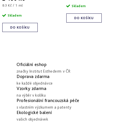
cena:
Měrná
83 Kč / 1 ml
Skladem
cena:
Skladem
DO KOŠÍKU
DO KOŠÍKU
Oficiální eshop
značky Institut Esthederm v ČR
Doprava zdarma
ke každé objednávce
Vzorky zdarma
na výběr v košíku
Profesionální francouzská péče
s vlastním výzkumem a patenty
Ekologické balení
vašich objednávek