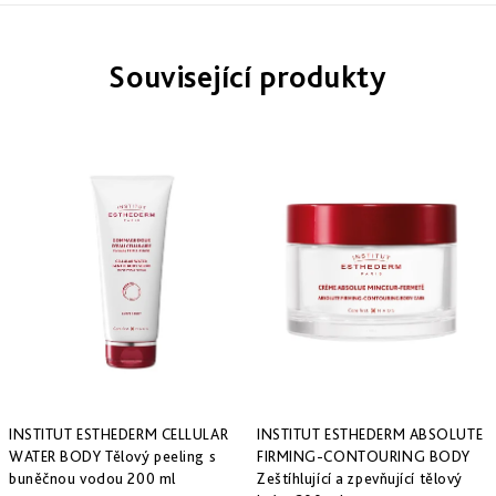
Derm
repair
-
obnova
Související produkty
struktury
Pure
&
Sensi
&
Nutri
system
-
specifická
péče
INSTITUT ESTHEDERM CELLULAR
INSTITUT ESTHEDERM ABSOLUTE
WATER BODY Tělový peeling s
FIRMING-CONTOURING BODY
buněčnou vodou 200 ml
Zeštíhlující a zpevňující tělový