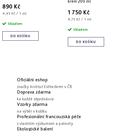
krém 200 ml
890 Kč
1 750 Kč
Měrná
4,45 Kč / 1 ml
cena:
Měrná
8,75 Kč / 1 ml
Skladem
cena:
Skladem
DO KOŠÍKU
DO KOŠÍKU
Oficiální eshop
značky Institut Esthederm v ČR
Doprava zdarma
ke každé objednávce
Vzorky zdarma
na výběr v košíku
Profesionální francouzská péče
s vlastním výzkumem a patenty
Ekologické balení