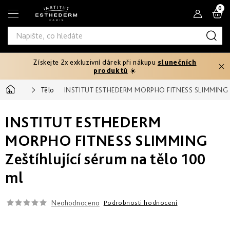
Přejít
N
na
obsah
K
Získejte 2x exkluzivní dárek při nákupu
slunečních
Typ
produktů
☀️
produktu
Domů
Tělo
INSTITUT ESTHEDERM MORPHO FITNESS SLIMMING Zešt
Tělový
Pleťová
Typ
peeling
séra
INSTITUT ESTHEDERM
pleti
Fáze
Pleťové
Hydratace
opalování
MORPHO FITNESS SLIMMING
Normální
krémy
Potřebuji
a
Zeštíhlující sérum na tělo 100
Před
řešit
výživa
Potřebuji
Citlivá
opalováním
Oči
ml
řešit
a
Prevence
rty
Produktová
Zpevnění
stárnutí
Mastná
Ochrana
25+
Rychlé
řada
před
Produktová
Neohodnoceno
Podrobnosti hodnocení
a
sluncem
Masky
intenzivní
Zeštíhlení
řada
Smíšená
Age
První
opálení
až
Proteom
vrásky