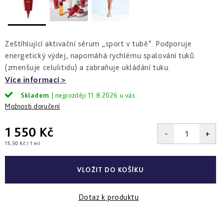
a
zlepšení
pleti
hydratace
hustoty
Into
Repair
Tmavé
Příprava
Esthe
skvrny
pokožky
Zeštíhlující aktivační sérum „sport v tubě“. Podporuje
white
a
na
-
Bronz
hyperpigmentace
slunce
energetický výdej, napomáhá rychlému spalování tuků
rozjasnění
Impulse
(zmenšuje celulitidu) a zabraňuje ukládání tuku.
Akné
Samoopalování
Více informací
Lift
Sun
a
&
Sublimation
nedokonalosti
Skladem
11.8.2026
repair
Možnosti doručení
-
lifting
Reflects
Regenerace
a
of
&
1 550 Kč
zpevnění
Sun
obnova
pleti
Měrná
15,50 Kč / 1 ml
cena:
Active
repair
VLOŽIT DO KOŠÍKU
-
aktivní
obnova
Dotaz k produktu
E.V.E.
&