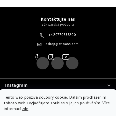
Z
á
Kontaktujte nás
p
a
+420770333200
t
eshop
@
cz.naos.com
í
Instagram
Tento web používá soubory cookie. Dalším procházením
tohoto webu vyjadřujete souhlas s jejich používáním. Více
informací
zde
.