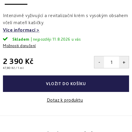
a
zlepšení
pleti
hydratace
hustoty
Into
Intenzivně vyživující a revitalizační krém s vysokým obsahem
Repair
Tmavé
Příprava
Esthe
včelí mateří kašičky.
skvrny
pokožky
white
a
na
Více informací
-
Bronz
hyperpigmentace
slunce
rozjasnění
Impulse
Skladem
11.8.2026
Možnosti doručení
Akné
Samoopalování
Lift
Sun
a
&
Sublimation
nedokonalosti
2 390 Kč
repair
-
Měrná
47,80 Kč / 1 ml
lifting
Reflects
Regenerace
cena:
a
of
&
zpevnění
Sun
obnova
VLOŽIT DO KOŠÍKU
pleti
Active
repair
Dotaz k produktu
-
aktivní
obnova
E.V.E.
&