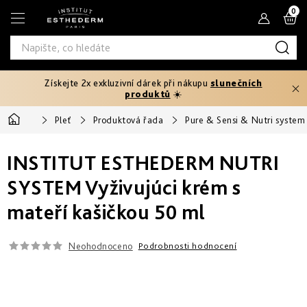
Přejít
N
na
obsah
K
Získejte 2x exkluzivní dárek při nákupu
slunečních
Typ
produktů
☀️
produktu
Domů
Pleť
Produktová řada
Pure & Sensi & Nutri system 
Tělový
Pleťová
Typ
peeling
séra
INSTITUT ESTHEDERM NUTRI
pleti
Fáze
Pleťové
Hydratace
opalování
SYSTEM Vyživujúci krém s
Normální
krémy
Potřebuji
a
mateří kašičkou 50 ml
Před
řešit
výživa
Potřebuji
Citlivá
opalováním
Oči
řešit
a
Prevence
rty
Neohodnoceno
Podrobnosti hodnocení
Produktová
Zpevnění
stárnutí
Mastná
Ochrana
25+
Rychlé
řada
před
Produktová
a
sluncem
Masky
intenzivní
Zeštíhlení
řada
Smíšená
Age
První
opálení
až
Proteom
vrásky