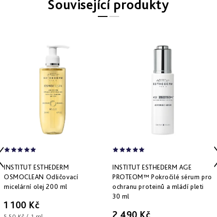
Související produkty
Derm
repair
-
obnova
struktury
Pure
&
Sensi
&
Nutri
system
-
specifická
péče
INSTITUT ESTHEDERM
INSTITUT ESTHEDERM AGE
OSMOCLEAN Odličovací
PROTEOM™ Pokročilé sérum pro
micelární olej 200 ml
ochranu proteinů a mládí pleti
30 ml
1 100 Kč
2 490 Kč
Měrná
5,50 Kč / 1 ml