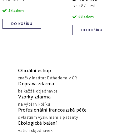
cena:
Měrná
83 Kč / 1 ml
Skladem
cena:
Skladem
DO KOŠÍKU
DO KOŠÍKU
Oficiální eshop
značky Institut Esthederm v ČR
Doprava zdarma
ke každé objednávce
Vzorky zdarma
na výběr v košíku
Profesionální francouzská péče
s vlastním výzkumem a patenty
Ekologické balení
vašich objednávek