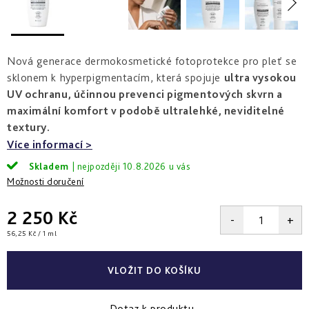
a
zlepšení
pleti
hydratace
hustoty
Into
Repair
Tmavé
Příprava
Esthe
skvrny
pokožky
Nová generace dermokosmetické fotoprotekce pro pleť se
white
a
na
-
Bronz
hyperpigmentace
slunce
sklonem k hyperpigmentacím, která spojuje
ultra vysokou
rozjasnění
Impulse
UV ochranu, účinnou prevenci pigmentových skvrn a
Akné
Samoopalování
maximální komfort v podobě ultralehké, neviditelné
Lift
Sun
a
textury.
&
Sublimation
nedokonalosti
repair
Více informací
-
lifting
Reflects
Regenerace
Skladem
10.8.2026
a
of
&
Možnosti doručení
zpevnění
Sun
obnova
pleti
2 250 Kč
Active
repair
Měrná
56,25 Kč / 1 ml
-
cena:
aktivní
obnova
VLOŽIT DO KOŠÍKU
E.V.E.
&
Dotaz k produktu