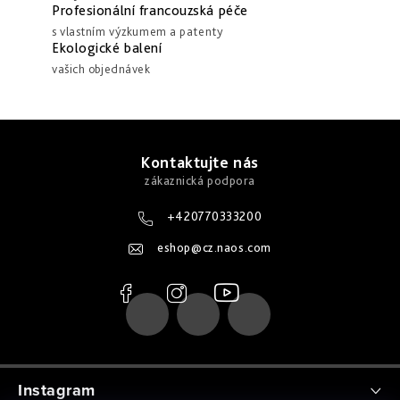
Profesionální francouzská péče
s vlastním výzkumem a patenty
Ekologické balení
vašich objednávek
Z
á
Kontaktujte nás
p
a
+420770333200
t
eshop
@
cz.naos.com
í
Instagram