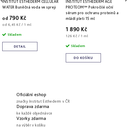
INSTITUT ESTHEDERM CELLULAR
INSTITUT ESTHEDERM AGE
WATER Buněčná voda ve spreji
PROTEOM™ Pokročilé oční
sérum pro ochranu proteinů a
790 Kč
od
mládí pleti 15 ml
Měrná
od 6,45 Kč / 1 ml
1 890 Kč
cena:
Skladem
Měrná
126 Kč / 1 ml
cena:
Skladem
DETAIL
DO KOŠÍKU
Oficiální eshop
značky Institut Esthederm v ČR
Doprava zdarma
ke každé objednávce
Vzorky zdarma
na výběr v košíku