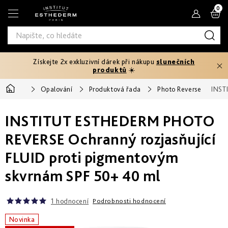
Přejít
N
na
obsah
K
Získejte 2x exkluzivní dárek při nákupu
slunečních
Typ
produktů
☀️
produktu
Domů
Opalování
Produktová řada
Photo Reverse
INST
Tělový
Pleťová
Typ
peeling
séra
INSTITUT ESTHEDERM PHOTO
pleti
Fáze
Pleťové
Hydratace
opalování
REVERSE Ochranný rozjasňující
Normální
krémy
Potřebuji
a
FLUID proti pigmentovým
Před
řešit
výživa
Potřebuji
Citlivá
opalováním
Oči
skvrnám SPF 50+ 40 ml
řešit
a
Prevence
rty
Produktová
Zpevnění
stárnutí
Mastná
Ochrana
25+
Rychlé
řada
před
Produktová
1 hodnocení
Podrobnosti hodnocení
a
sluncem
Masky
intenzivní
Zeštíhlení
řada
Smíšená
Age
První
Novinka
opálení
až
Proteom
vrásky