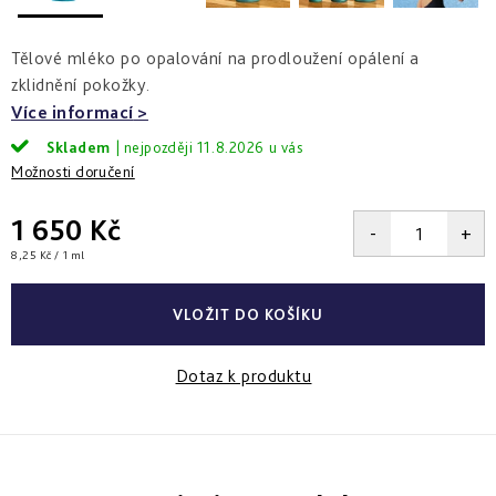
a
zlepšení
pleti
hydratace
hustoty
Into
Tělové mléko po opalování na prodloužení opálení a
Repair
Tmavé
Příprava
Esthe
zklidnění pokožky.
skvrny
pokožky
white
a
na
Více informací
-
Bronz
hyperpigmentace
slunce
rozjasnění
Impulse
Skladem
11.8.2026
Možnosti doručení
Akné
Samoopalování
Lift
Sun
a
&
Sublimation
nedokonalosti
1 650 Kč
repair
-
Měrná
8,25 Kč / 1 ml
lifting
Reflects
Regenerace
cena:
a
of
&
zpevnění
Sun
obnova
VLOŽIT DO KOŠÍKU
pleti
Active
repair
Dotaz k produktu
-
aktivní
obnova
E.V.E.
&