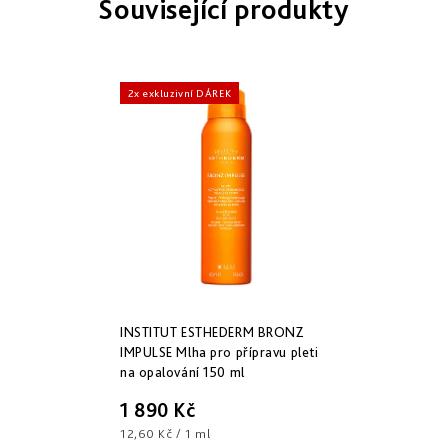
Související produkty
Derm
repair
-
obnova
struktury
2x exkluzivní DÁREK
Pure
&
Sensi
&
Nutri
system
-
specifická
péče
INSTITUT ESTHEDERM BRONZ
IMPULSE Mlha pro přípravu pleti
na opalování 150 ml
1 890 Kč
Měrná
12,60 Kč / 1 ml