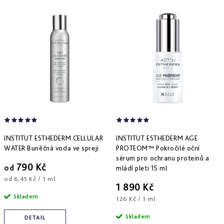
Derm
repair
-
obnova
struktury
Pure
&
Sensi
&
Nutri
system
-
specifická
péče
INSTITUT ESTHEDERM CELLULAR
INSTITUT ESTHEDERM AGE
WATER Buněčná voda ve spreji
PROTEOM™ Pokročilé oční
sérum pro ochranu proteinů a
790 Kč
od
mládí pleti 15 ml
Měrná
od 6,45 Kč / 1 ml
1 890 Kč
cena:
Skladem
Měrná
126 Kč / 1 ml
cena:
Skladem
DETAIL