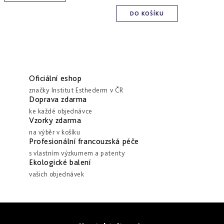
DO KOŠÍKU
Oficiální eshop
značky Institut Esthederm v ČR
Doprava zdarma
ke každé objednávce
Vzorky zdarma
na výběr v košíku
Profesionální francouzská péče
s vlastním výzkumem a patenty
Ekologické balení
vašich objednávek
Z