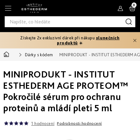
Přejít
N
na
obsah
K
Získejte 2x exkluzivní dárek při nákupu
slunečních
Typ
produktů
☀️
produktu
Domů
Dárky s kódem
MINIPRODUKT - INSTITUT ESTHEDERM AGE P
Tělový
Pleťová
Typ
peeling
séra
MINIPRODUKT - INSTITUT
pleti
Fáze
Pleťové
Hydratace
opalování
ESTHEDERM AGE PROTEOM™
Normální
krémy
Potřebuji
a
Pokročilé sérum pro ochranu
Před
řešit
výživa
Potřebuji
Citlivá
opalováním
Oči
proteinů a mládí pleti 5 ml
řešit
a
Prevence
rty
Produktová
Zpevnění
stárnutí
Mastná
Ochrana
25+
Rychlé
řada
před
Produktová
1 hodnocení
Podrobnosti hodnocení
a
sluncem
Masky
intenzivní
Zeštíhlení
řada
Smíšená
Age
První
opálení
až
Proteom
vrásky