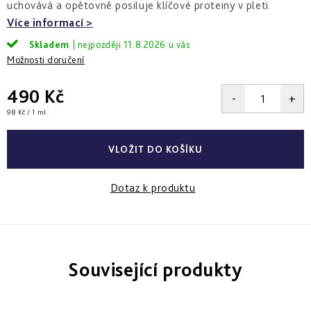
a
uchovává a opětovně posiluje klíčové proteiny v pleti.
zlepšení
pleti
hydratace
hustoty
Více informací
Into
Repair
Tmavé
Příprava
Skladem
11.8.2026
Esthe
skvrny
pokožky
Možnosti doručení
white
a
na
-
Bronz
hyperpigmentace
slunce
rozjasnění
Impulse
490 Kč
Akné
Samoopalování
Měrná
98 Kč / 1 ml
Lift
Sun
cena:
a
&
Sublimation
nedokonalosti
repair
VLOŽIT DO KOŠÍKU
-
lifting
Reflects
Regenerace
a
of
&
zpevnění
Sun
Dotaz k produktu
obnova
pleti
Active
repair
-
aktivní
obnova
Související produkty
E.V.E.
&