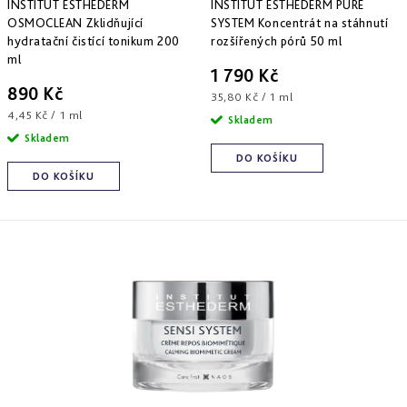
a
INSTITUT ESTHEDERM
INSTITUT ESTHEDERM PURE
zlepšení
pleti
hydratace
t
k
OSMOCLEAN Zklidňující
SYSTEM Koncentrát na stáhnutí
hustoty
Into
hydratační čistící tonikum 200
rozšířených pórů 50 ml
ů
t
Repair
Tmavé
Příprava
ml
Esthe
skvrny
pokožky
1 790 Kč
ů
white
a
na
890 Kč
Měrná
-
35,80 Kč / 1 ml
Bronz
hyperpigmentace
slunce
rozjasnění
Impulse
Měrná
cena:
4,45 Kč / 1 ml
Skladem
cena:
Skladem
Akné
Samoopalování
Lift
Sun
a
DO KOŠÍKU
&
Sublimation
nedokonalosti
DO KOŠÍKU
repair
-
lifting
Reflects
Regenerace
a
of
&
zpevnění
Sun
obnova
pleti
Active
repair
-
aktivní
obnova
E.V.E.
&