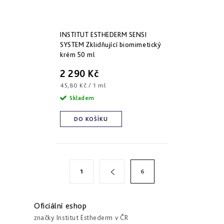
Derm
repair
-
obnova
INSTITUT ESTHEDERM SENSI
struktury
SYSTEM Zklidňující biomimetický
krém 50 ml
Pure
&
2 290 Kč
Sensi
Měrná
&
45,80 Kč / 1 ml
Nutri
cena:
Skladem
system
-
specifická
DO KOŠÍKU
péče
S
O
1
6
v
t
l
r
á
á
Oficiální eshop
d
n
značky Institut Esthederm v ČR