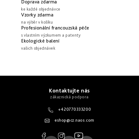
Doprava zdarma
a
k
ke každé objednávce
c
o
Vzorky zdarma
í
v
na výběr v košíku
p
Profesionální francouzská péče
á
r
s vlastním výzkumem a patenty
n
Ekologické balení
v
í
vašich objednávek
k
y
v
ý
Z
p
á
Kontaktujte nás
i
p
s
u
a
+420770333200
t
eshop
@
cz.naos.com
í