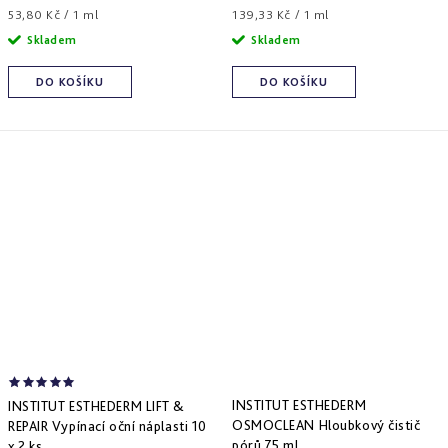
Měrná
Měrná
53,80 Kč / 1 ml
139,33 Kč / 1 ml
cena:
cena:
Skladem
Skladem
DO KOŠÍKU
DO KOŠÍKU
INSTITUT ESTHEDERM
INSTITUT ESTHEDERM LIFT &
OSMOCLEAN Hloubkový čistič
REPAIR Vypínací oční náplasti 10
pórů 75 ml
x 2 ks