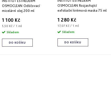
INSTITUT ESTHEDERM
INSTITUT ESTHEDERM
OSMOCLEAN Rozjasňující
OSMOCLEAN Odličovací
exfoliační krémová maska 75 ml
micelární olej 200 ml
1 280 Kč
1 100 Kč
Měrná
Měrná
17,07 Kč / 1 ml
5,50 Kč / 1 ml
cena:
cena:
Skladem
Skladem
DO KOŠÍKU
DO KOŠÍKU