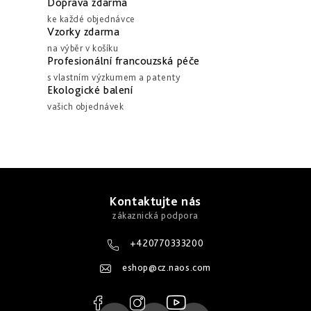
Doprava zdarma
a
k
ke každé objednávce
c
o
Vzorky zdarma
í
v
na výběr v košíku
p
Profesionální francouzská péče
á
r
s vlastním výzkumem a patenty
n
Ekologické balení
v
í
vašich objednávek
k
y
v
ý
Z
p
á
Kontaktujte nás
i
p
s
u
a
+420770333200
t
eshop
@
cz.naos.com
í