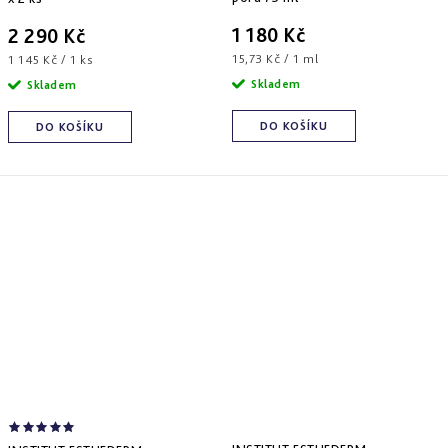
1 180 Kč
2 290 Kč
Měrná
Měrná
15,73 Kč / 1 ml
1 145 Kč / 1 ks
cena:
cena:
Skladem
Skladem
DO KOŠÍKU
DO KOŠÍKU