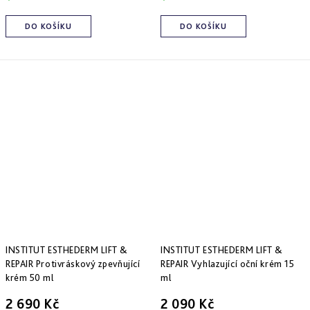
Derm
repair
DO KOŠÍKU
DO KOŠÍKU
-
obnova
struktury
Pure
&
Sensi
&
Nutri
system
-
specifická
péče
INSTITUT ESTHEDERM LIFT &
INSTITUT ESTHEDERM LIFT &
REPAIR Protivráskový zpevňující
REPAIR Vyhlazující oční krém 15
krém 50 ml
ml
2 690 Kč
2 090 Kč