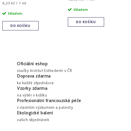
Měrná
8,25 Kč / 1 ml
cena:
cena:
Skladem
Skladem
DO KOŠÍKU
DO KOŠÍKU
Oficiální eshop
značky Institut Esthederm v ČR
Doprava zdarma
ke každé objednávce
Vzorky zdarma
na výběr v košíku
Profesionální francouzská péče
s vlastním výzkumem a patenty
Ekologické balení
vašich objednávek