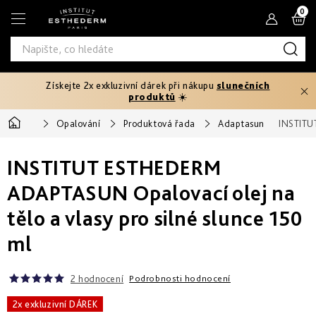
Přejít
N
na
obsah
K
Získejte 2x exkluzivní dárek při nákupu
slunečních
Typ
produktů
☀️
produktu
Domů
Opalování
Produktová řada
Adaptasun
INSTITUT
Tělový
Pleťová
Typ
peeling
séra
INSTITUT ESTHEDERM
pleti
Fáze
Pleťové
Hydratace
opalování
ADAPTASUN Opalovací olej na
Normální
krémy
Potřebuji
a
tělo a vlasy pro silné slunce 150
Před
řešit
výživa
Potřebuji
Citlivá
opalováním
Oči
ml
řešit
a
Prevence
rty
Produktová
Zpevnění
stárnutí
Mastná
Ochrana
25+
Rychlé
řada
před
Produktová
2 hodnocení
Podrobnosti hodnocení
a
sluncem
Masky
intenzivní
Zeštíhlení
řada
Smíšená
Age
První
2x exkluzivní DÁREK
opálení
až
Proteom
vrásky