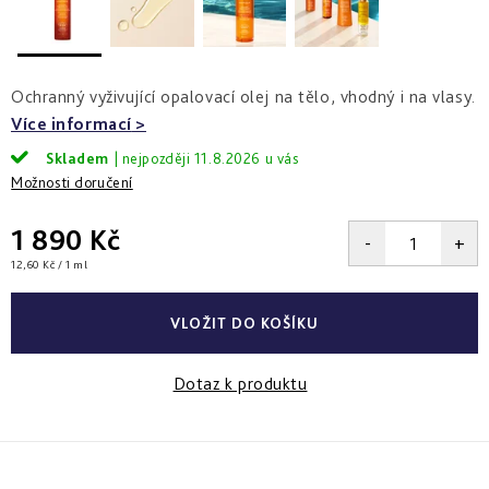
a
zlepšení
pleti
hydratace
hustoty
Into
Repair
Tmavé
Příprava
Esthe
skvrny
pokožky
Ochranný vyživující opalovací olej na tělo, vhodný i na vlasy.
white
a
na
-
Bronz
hyperpigmentace
slunce
Více informací
rozjasnění
Impulse
Skladem
11.8.2026
Akné
Samoopalování
Možnosti doručení
Lift
Sun
a
&
Sublimation
nedokonalosti
repair
1 890 Kč
-
lifting
Reflects
Regenerace
Měrná
12,60 Kč / 1 ml
a
of
&
cena:
zpevnění
Sun
obnova
pleti
VLOŽIT DO KOŠÍKU
Active
repair
-
Dotaz k produktu
aktivní
obnova
E.V.E.
&