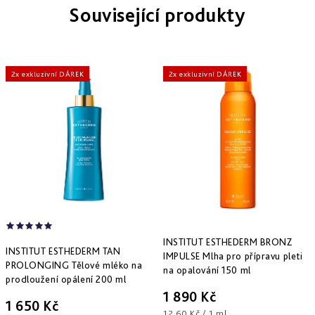
Derm
Související produkty
repair
-
obnova
struktury
2x exkluzivní DÁREK
2x exkluzivní DÁREK
Pure
&
Sensi
&
Nutri
system
-
specifická
péče
INSTITUT ESTHEDERM BRONZ
INSTITUT ESTHEDERM TAN
IMPULSE Mlha pro přípravu pleti
PROLONGING Tělové mléko na
na opalování 150 ml
prodloužení opálení 200 ml
1 890 Kč
1 650 Kč
Měrná
12,60 Kč / 1 ml