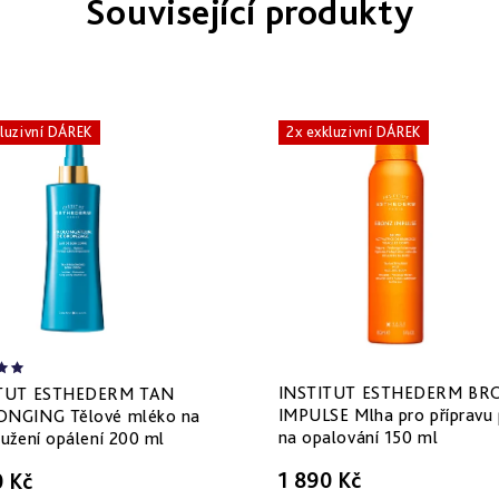
Související produkty
kluzivní DÁREK
2x exkluzivní DÁREK
INSTITUT ESTHEDERM BR
ITUT ESTHEDERM TAN
IMPULSE Mlha pro přípravu 
NGING Tělové mléko na
na opalování 150 ml
užení opálení 200 ml
1 890 Kč
0 Kč