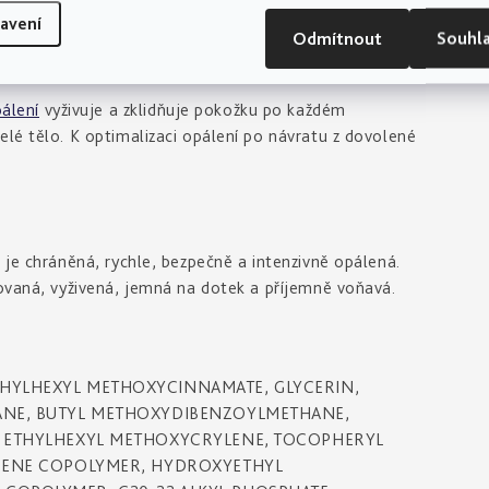
0 minut před vystavením se slunci. Aplikaci opakujte
avení
Odmítnout
Souhl
álení
vyživuje a zklidňuje pokožku po každém
elé tělo. K optimalizaci opálení po návratu z dovolené
 je chráněná, rychle, bezpečně a intenzivně opálená.
tovaná, vyživená, jemná na dotek a příjemně voňavá.
THYLHEXYL METHOXYCINNAMATE, GLYCERIN,
XANE, BUTYL METHOXYDIBENZOYLMETHANE,
E, ETHYLHEXYL METHOXYCRYLENE, TOCOPHERYL
COSENE COPOLYMER, HYDROXYETHYL