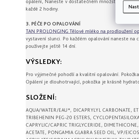
opálení, Naneste v dostatečném množství na tělo 2
Nast
každé 2 hodiny.
3. PÉČE PO OPALOVÁNÍ
TAN PROLONGING Tělové mléko na prodloužení op
vystavení slunci. Po každém opalování naneste na c
používejte ještě 14 dní.
VÝSLEDKY:
Pro výjimečné pohodlí a kvalitní opalování. Pokožka
Opálení je dlouhotrvající, pokožka je krásně hydra
SLOŽENÍ:
AQUA/WATER/EAU*, DICAPRYLYL CARBONATE, E
TRIBEHENIN PEG-20 ESTERS, CYCLOPENTASILO
CAPRYLIC/CAPRIC TRIGLYCERIDE, DIMETHICON
ACETATE, PONGAMIA GLABRA SEED OIL, VP/EI