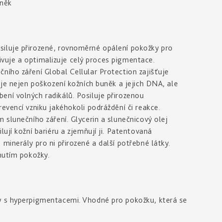
uněk
iluje přirozené, rovnoměrné opálení pokožky pro
ktivuje a optimalizuje celý proces pigmentace.
ního záření Global Cellular Protection zajišťuje
uje nejen poškození kožních buněk a jejich DNA, ale
ní volných radikálů. Posiluje přirozenou
evencí vzniku jakéhokoli podráždění či reakce.
 slunečního záření. Glycerin a slunečnicový olej
ují kožní bariéru a zjemňují ji. Patentovaná
minerály pro ni přirozené a další potřebné látky.
rnutím pokožky.
:
y s hyperpigmentacemi. Vhodné pro pokožku, která se