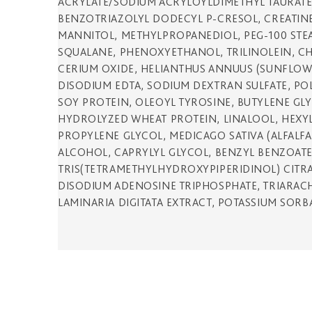
ACRYLATE/SODIUM ACRYLOYLDIMETHYL TAURATE
BENZOTRIAZOLYL DODECYL P-CRESOL, CREATINE,
MANNITOL, METHYLPROPANEDIOL, PEG-100 STEA
SQUALANE, PHENOXYETHANOL, TRILINOLEIN, CHL
CERIUM OXIDE, HELIANTHUS ANNUUS (SUNFLOWE
DISODIUM EDTA, SODIUM DEXTRAN SULFATE, PO
SOY PROTEIN, OLEOYL TYROSINE, BUTYLENE GLYC
HYDROLYZED WHEAT PROTEIN, LINALOOL, HEXYL
PROPYLENE GLYCOL, MEDICAGO SATIVA (ALFALFA)
ALCOHOL, CAPRYLYL GLYCOL, BENZYL BENZOATE
TRIS(TETRAMETHYLHYDROXYPIPERIDINOL) CITRAT
DISODIUM ADENOSINE TRIPHOSPHATE, TRIARAC
LAMINARIA DIGITATA EXTRACT, POTASSIUM SORBA