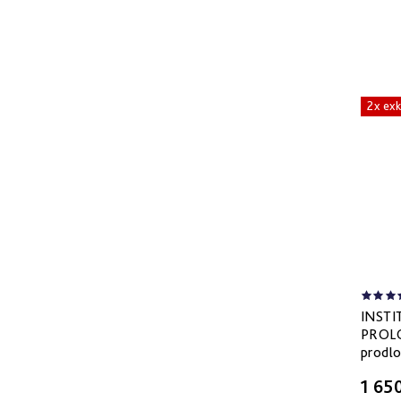
2x ex
INST
PROLO
prodlo
1 65