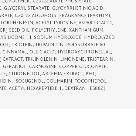
 COPOLYMER, C20-22 ALKYL PHOSPHATE,
 GLYCERYL STEARATE, GLYCYRRHETINIC ACID,
RATE, C20-22 ALCOHOLS, FRAGRANCE (PARFUM),
ORPHENESIN, ACETYL TYROSINE, ASPARTIC ACID,
R) SEED OIL, POLYETHYLENE, XANTHAN GUM,
LYSILICONE-11, SODIUM HYDROXIDE, HYDROLYZED
OL, TRIOLEIN, TRIPALMITIN, POLYSORBATE 60,
 CINNAMAL, OLEIC ACID, HYDROXYCITRONELLAL,
 EXTRACT, TRILINOLENIN, LIMONENE, TRISTEARIN,
, GERANIOL, CARNOSINE, COPPER GLUCONATE,
E, CITRONELLOL, ARTEMIA EXTRACT, BHT,
HIDIN, ISOEUGENOL, COUMARIN, TOCOPHEROL,
TE, ACETYL HEXAPEPTIDE-1, DEXTRAN. [ES882]