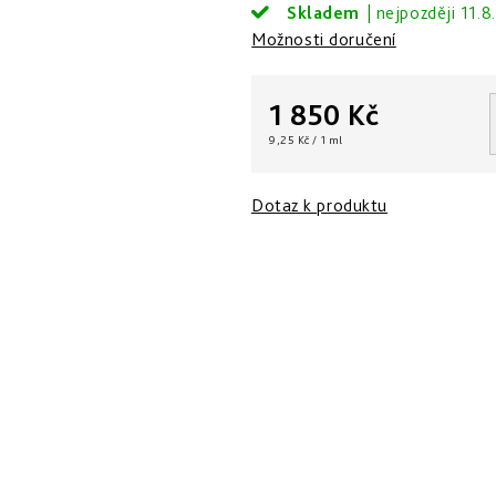
Skladem
11.8
Možnosti doručení
1 850 Kč
Měrná
9,25 Kč / 1 ml
cena:
Dotaz k produktu