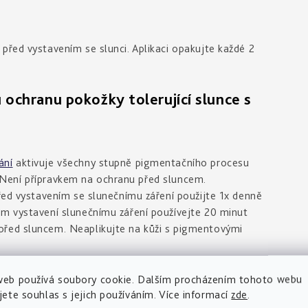
před vystavením se slunci. Aplikaci opakujte každé 2
hranu pokožky tolerující slunce s
ání
aktivuje všechny stupně pigmentačního procesu
ní. Není přípravkem na ochranu před sluncem.
Před vystavením se slunečnímu záření použijte 1x denně
em vystavení slunečnímu záření používejte 20 minut
před sluncem. Neaplikujte na kůži s pigmentovými
web používá soubory cookie. Dalším procházením tohoto webu
jete souhlas s jejich používáním. Více informací
zde
.
UV zářením, optimalizuje a podporuje přirozené