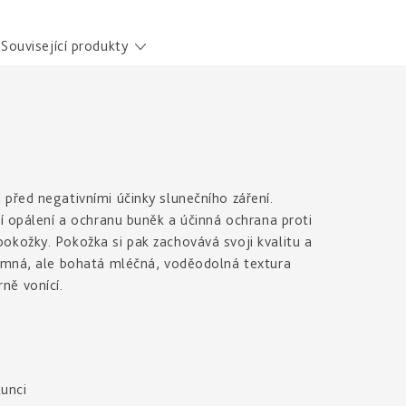
Související produkty
před negativními účinky slunečního záření.
cí opálení a ochranu buněk a účinná ochrana proti
okožky. Pokožka si pak zachovává svoji kvalitu a
Jemná, ale bohatá mléčná, voděodolná textura
ně vonící.
lunci