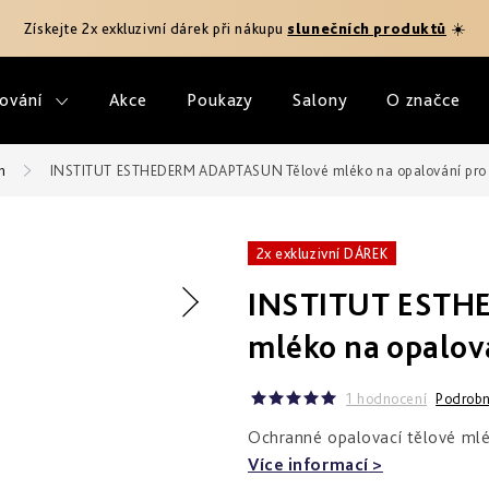
Získejte 2x exkluzivní dárek při nákupu
slunečních produktů
☀️
ování
Akce
Poukazy
Salony
O značce
n
INSTITUT ESTHEDERM ADAPTASUN Tělové mléko na opalování pro 
2x exkluzivní DÁREK
INSTITUT ESTH
mléko na opalov
1 hodnocení
Podrobn
Ochranné opalovací tělové mlé
Více informací