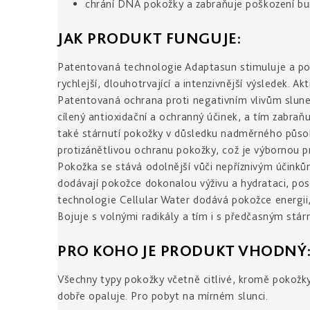
chrání DNA pokožky a zabraňuje poškození b
JAK PRODUKT FUNGUJE:
Patentovaná technologie Adaptasun stimuluje a pos
rychlejší, dlouhotrvající a intenzivnější výsledek. A
Patentovaná ochrana proti negativním vlivům sluneč
cílený antioxidační a ochranný účinek, a tím zabraň
také stárnutí pokožky v důsledku nadměrného působe
protizánětlivou ochranu pokožky, což je výbornou pr
Pokožka se stává odolnější vůči nepříznivým účinkům
dodávají pokožce dokonalou výživu a hydrataci, posil
technologie Cellular Water dodává pokožce energii, 
Bojuje s volnými radikály a tím i s předčasným stá
PRO KOHO JE PRODUKT VHODNÝ
Všechny typy pokožky včetně citlivé, kromě pokožk
dobře opaluje. Pro pobyt na mírném slunci.