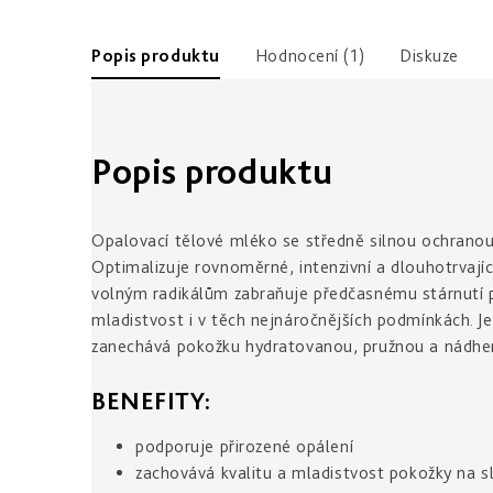
Popis produktu
Hodnocení (1)
Diskuze
Popis produktu
Opalovací tělové mléko se středně silnou ochranou 
Optimalizuje rovnoměrné, intenzivní a dlouhotrvají
volným radikálům zabraňuje předčasnému stárnutí p
mladistvost i v těch nejnáročnějších podmínkách. 
zanechává pokožku hydratovanou, pružnou a nádher
BENEFITY:
podporuje přirozené opálení
zachovává kvalitu a mladistvost pokožky na s