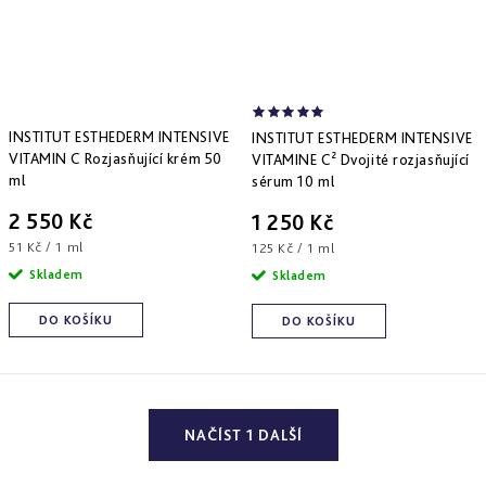
INSTITUT ESTHEDERM INTENSIVE
INSTITUT ESTHEDERM INTENSIVE
VITAMIN C Rozjasňující krém 50
VITAMINE C² Dvojité rozjasňující
ml
sérum 10 ml
2 550 Kč
1 250 Kč
Měrná
51 Kč / 1 ml
Měrná
125 Kč / 1 ml
cena:
cena:
Skladem
Skladem
DO KOŠÍKU
DO KOŠÍKU
O
NAČÍST 1 DALŠÍ
v
l