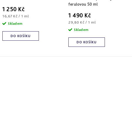
ferulovou 50 ml
1 250 Kč
1 490 Kč
Měrná
16,67 Kč / 1 ml
cena:
Měrná
29,80 Kč / 1 ml
Skladem
cena:
Skladem
DO KOŠÍKU
DO KOŠÍKU