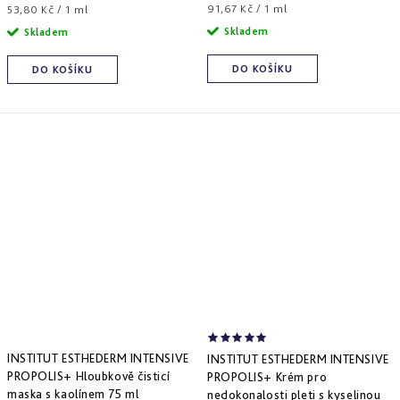
Měrná
Měrná
91,67 Kč / 1 ml
Derm
53,80 Kč / 1 ml
repair
cena:
cena:
Skladem
Skladem
-
obnova
struktury
DO KOŠÍKU
DO KOŠÍKU
Pure
&
Sensi
&
Nutri
system
-
specifická
péče
INSTITUT ESTHEDERM INTENSIVE
INSTITUT ESTHEDERM INTENSIVE
PROPOLIS+ Hloubkově čisticí
PROPOLIS+ Krém pro
maska s kaolínem 75 ml
nedokonalosti pleti s kyselinou