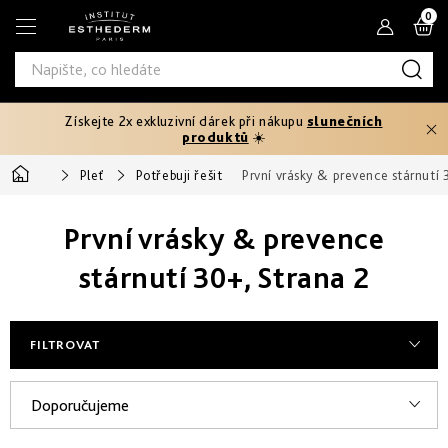
Přejít
N
na
obsah
K
Získejte 2x exkluzivní dárek při nákupu
slunečních
Typ
produktů
☀️
produktu
Domů
Pleť
Potřebuji řešit
První vrásky & prevence stárnutí 
Tělový
Pleťová
Typ
peeling
séra
První vrásky & prevence
pleti
Fáze
Pleťové
Hydratace
opalování
stárnutí 30+
, Strana 2
Normální
krémy
Potřebuji
a
Před
řešit
výživa
Potřebuji
Citlivá
opalováním
Oči
řešit
a
FILTROVAT
Prevence
rty
Produktová
Zpevnění
stárnutí
Mastná
Ochrana
25+
Rychlé
řada
před
V
Ř
Produktová
a
sluncem
Masky
Doporučujeme
intenzivní
Zeštíhlení
řada
Smíšená
ý
a
Age
První
opálení
až
Proteom
vrásky