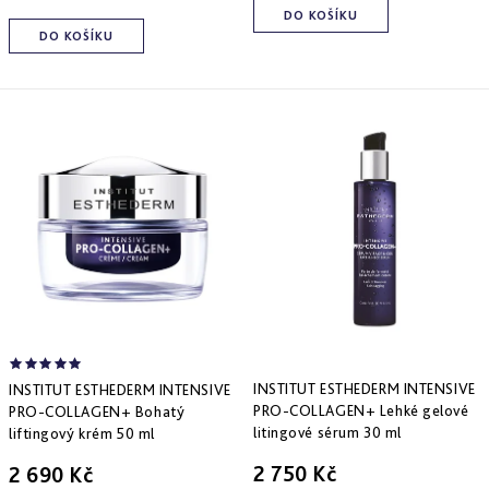
a
zlepšení
pleti
hydratace
DO KOŠÍKU
hustoty
DO KOŠÍKU
Into
Repair
Tmavé
Příprava
Esthe
skvrny
pokožky
white
a
na
-
Bronz
hyperpigmentace
slunce
rozjasnění
Impulse
Akné
Samoopalování
Lift
Sun
a
&
Sublimation
nedokonalosti
repair
-
lifting
Reflects
Regenerace
a
of
&
zpevnění
Sun
obnova
pleti
Active
repair
-
INSTITUT ESTHEDERM INTENSIVE
INSTITUT ESTHEDERM INTENSIVE
aktivní
PRO-COLLAGEN+ Lehké gelové
PRO-COLLAGEN+ Bohatý
obnova
litingové sérum 30 ml
liftingový krém 50 ml
E.V.E.
2 750 Kč
2 690 Kč
&