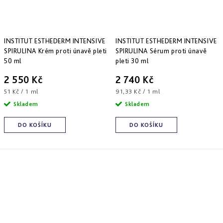
INSTITUT ESTHEDERM INTENSIVE
INSTITUT ESTHEDERM INTENSIVE
SPIRULINA Krém proti únavě pleti
SPIRULINA Sérum proti únavě
50 ml
pleti 30 ml
2 550 Kč
2 740 Kč
Měrná
Měrná
51 Kč / 1 ml
91,33 Kč / 1 ml
cena:
cena:
Skladem
Skladem
DO KOŠÍKU
DO KOŠÍKU