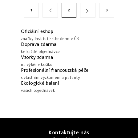
á
S
1
2
3
d
t
a
r
c
á
Oficiální eshop
í
n
značky Institut Esthederm v ČR
Doprava zdarma
p
k
ke každé objednávce
r
o
Vzorky zdarma
v
v
na výběr v košíku
k
Profesionální francouzská péče
á
y
s vlastním výzkumem a patenty
n
Ekologické balení
v
í
vašich objednávek
ý
p
i
s
Z
u
á
Kontaktujte nás