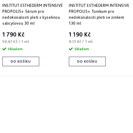
INSTITUT ESTHEDERM INTENSIVE
INSTITUT ESTHEDERM INTENSIVE
PROPOLIS+ Sérum pro
PROPOLIS+ Tonikum pro
nedokonalosti pleti s kyselinou
nedokonalosti pleti se zinkem
salicylovou 30 ml
130 ml
1 790 Kč
1 190 Kč
Měrná
Měrná
59,67 Kč / 1 ml
9,15 Kč / 1 ml
cena:
cena:
Skladem
Skladem
DO KOŠÍKU
DO KOŠÍKU