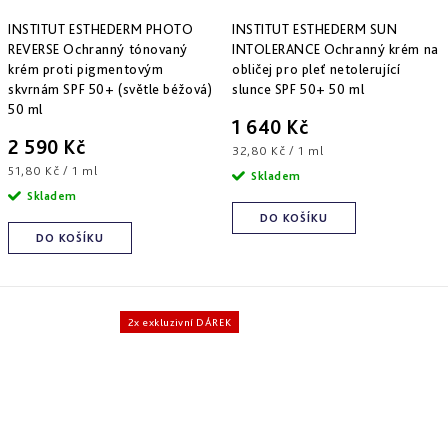
Derm
repair
INSTITUT ESTHEDERM PHOTO
INSTITUT ESTHEDERM SUN
-
REVERSE Ochranný tónovaný
INTOLERANCE Ochranný krém na
obnova
krém proti pigmentovým
obličej pro pleť netolerující
struktury
skvrnám SPF 50+ (světle béžová)
slunce SPF 50+ 50 ml
50 ml
Pure
1 640 Kč
&
2 590 Kč
Měrná
32,80 Kč / 1 ml
Sensi
Měrná
cena:
&
51,80 Kč / 1 ml
Skladem
Nutri
cena:
Skladem
system
-
DO KOŠÍKU
specifická
DO KOŠÍKU
péče
2x exkluzivní DÁREK