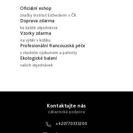
r
á
á
Oficiální eshop
d
n
značky Institut Esthederm v ČR
Doprava zdarma
a
k
ke každé objednávce
c
o
Vzorky zdarma
í
v
na výběr v košíku
p
Profesionální francouzská péče
á
r
s vlastním výzkumem a patenty
n
Ekologické balení
v
í
vašich objednávek
k
y
v
ý
Z
p
á
Kontaktujte nás
i
p
s
u
a
+420770333200