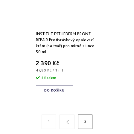
INSTITUT ESTHEDERM BRONZ
REPAIR Protivráskový opalovací
krém (na tvář) pro mírné slunce
50 ml
2 390 Kč
Měrná
47,80 Kč / 1 ml
cena:
Skladem
DO KOŠÍKU
S
O
1
3
v
t
l